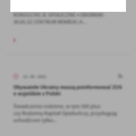
LGD KRAINA TRZECH RZEK ZAPRASZA NA
KONSULTACJE SPOŁECZNE • OBORNIKI -
30.05.22 CENTRUM REKREACJI...
13 - 05 - 2022
Obywatele Ukrainy muszą poinformować ZUS
o wyjeździe z Polski
Świadczenia rodzinne, w tym 500 plus
czy Rodzinny Kapitał Opiekuńczy, przysługują
uchodźcom tylko...