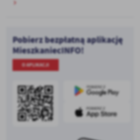
Pobierz bezpłatną aplikację
MieszkaniecINFO!
O APLIKACJI