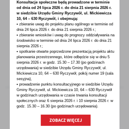
Konsultacje społeczne będą prowadzone w terminie
od dnia od 24 lipca 2026 r. do dnia 21 sierpnia 2026 r.
w siedzibie Urzędu Gminy
Ryczywół, ul. Mickiewicza
16 - 05 - 2022
10, 64 – 630 Ryczywół, i obejmują:
PUNKT INFORMACYJNY FUNDUSZY
• zbieranie uwag do projektu planu ogólnego w terminie od
dnia 24 lipca 2026 r. do dnia 21 sierpnia 2026 r.;
EUROPEJSKICH ZAPRASZA NA WEBINARIUM
• zbieranie wniosków i uwag do prognozy oddziaływania na
środowisko w terminie od dnia 24 lipca 2026 r. do dnia 21
Serdecznie zapraszamy do wzięcia udziału
sierpnia 2026 r.;
w planowanym na dzień 25.05.2022
• spotkanie otwarte poprzedzone prezentacją projektu aktu
webinarium dotyczącym...
planowania przestrzennego, które odbędzie się w dniu 5
sierpnia 2026 r.
w godz. 15.30 – 17.30 (po godzinach
urzędowania) w siedzibie Urzędu Gminy Ryczywół, ul.
Mickiewicza 10, 64 – 630 Ryczywół, pokój
numer 19 (sala
sesyjna),
• prowadzenie punktu konsultacyjnego w siedzibie Urzędu
Gminy Ryczywół, ul. Mickiewicza 10, 64 – 630 Ryczywół
w godzinach
urzędowania w czasie trwania konsultacji
społecznych oraz 6 sierpnia 2026 r. i 10 sierpnia 2026 r. w
godz. 15.30 – 16.30 (po godzinach
urzędowania).
16 - 05 - 2022
LGD KRAINA TRZECH RZEK ZAPRASZA NA
ZOBACZ WIĘCEJ
KONSULTACJE SPOŁECZNE