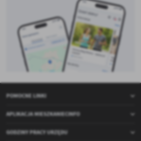
POMOCNE LINKI
APLIKACJA MIESZKANIECINFO
GODZINY PRACY URZĘDU