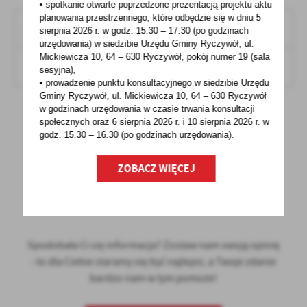
• spotkanie otwarte poprzedzone prezentacją projektu aktu
planowania przestrzennego, które odbędzie się w dniu 5
OŚWIADCZENIE
sierpnia 2026 r.
w godz. 15.30 – 17.30 (po godzinach
urzędowania) w siedzibie Urzędu Gminy Ryczywół, ul.
Mickiewicza 10, 64 – 630 Ryczywół, pokój
numer 19 (sala
PDF,
303.38 KB
POBIERZ
Format:
sesyjna),
• prowadzenie punktu konsultacyjnego w siedzibie Urzędu
Gminy Ryczywół, ul. Mickiewicza 10, 64 – 630 Ryczywół
w godzinach
urzędowania w czasie trwania konsultacji
społecznych oraz 6 sierpnia 2026 r. i 10 sierpnia 2026 r. w
godz. 15.30 – 16.30 (po godzinach
urzędowania).
POWRÓT
UDOSTĘPNIJ
ZOBACZ WIĘCEJ
POPRZEDNI
NASTĘPNY
Spodobała Ci się informacja? Zostaw nam swoją opinię
- to dla Ciebie staramy się być najlepsi, a Twoje zdanie
bardzo nam w tym pomoże!