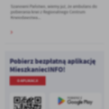
Szanowni Państwo, wiemy już, że ambulans do
pobierania krwi z Regionalnego Centrum
Krwiodawstwa...
Pobierz bezpłatną aplikację
MieszkaniecINFO!
O APLIKACJI