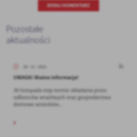
DODAJ KOMENTARZ
Pozostałe
aktualności
29 - 11 - 2022
UWAGA! Ważna informacja!
30 listopada mija termin składania przez
odbiorców wrażliwych oraz gospodarstwa
domowe wniosków...