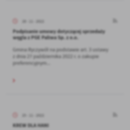
28 - 11 - 2022
Podpisanie umowy dotyczącej sprzedaży
węgla z PGE Paliwa Sp. z o.o.
Gmina Ryczywół na podstawie art. 3 ustawy
z dnia 27 października 2022 r. o zakupie
preferencyjnym...
25 - 11 - 2022
KREW DLA HANI