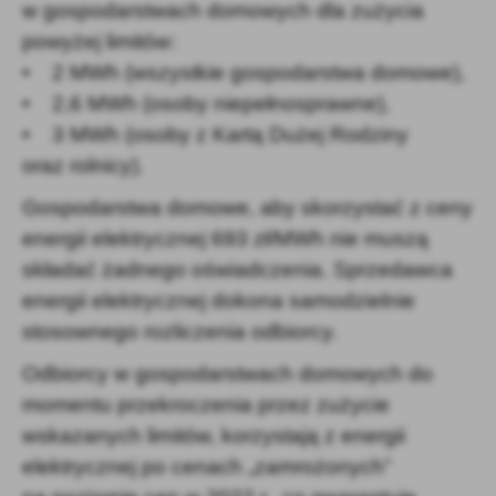
w gospodarstwach domowych dla zużycia
powyżej limitów:
• 2 MWh (wszystkie gospodarstwa domowe),
• 2,6 MWh (osoby niepełnosprawne),
• 3 MWh (osoby z Kartą Dużej Rodziny
oraz rolnicy).
Gospodarstwa domowe, aby skorzystać z ceny
energii elektrycznej 693 zł/MWh nie muszą
składać żadnego oświadczenia. Sprzedawca
energii elektrycznej dokona samodzielnie
stosownego rozliczenia odbiorcy.
Odbiorcy w gospodarstwach domowych do
momentu przekroczenia przez zużycie
wskazanych limitów, korzystają z energii
elektrycznej po cenach „zamrożonych”