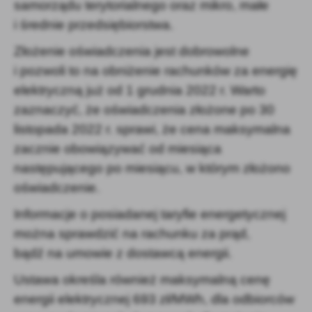
samorządu terytorialnego oraz mikro, małe
i średnie przedsiębiorstwa.
Złożenie oświadczenia jest dobrowolne
i pozwoli to na obniżenie rachunków za energię
elektryczną już od 1 grudnia 2022 r. Warto
zaznaczyć, że oświadczenia złożone po 30
listopada 2022 r. sprawi, że cena maksymalna
zacznie obowiązywać od miesiąca
następującego po miesiącu, w którym złożono
oświadczenie.
Informacje o posiadanej taryfie energetycznej
można sprawdzić na rachunku za prąd,
bądź na umowie z dostawcą energii.
Ustawa określa również maksymalną cenę
energii elektrycznej 693 zł/MWh, dla odbiorców