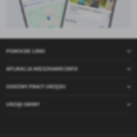
POMOCNE LINKI
APLIKACJA MIESZKANIECINFO
GODZINY PRACY URZĘDU
URZĄD GMINY