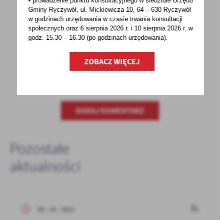
• prowadzenie punktu konsultacyjnego w siedzibie Urzędu
Gminy Ryczywół, ul. Mickiewicza 10, 64 – 630 Ryczywół
POPRZEDNI
NASTĘPNY
w godzinach
urzędowania w czasie trwania konsultacji
społecznych oraz 6 sierpnia 2026 r. i 10 sierpnia 2026 r. w
godz. 15.30 – 16.30 (po godzinach
urzędowania).
Spodobała Ci się informacja? Zostaw nam swoją opinię
ZOBACZ WIĘCEJ
- to dla Ciebie staramy się być najlepsi, a Twoje zdanie
bardzo nam w tym pomoże!
DODAJ KOMENTARZ
Pozostałe
aktualności
06 - 10 - 2022