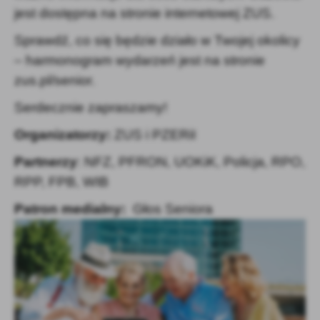
jest dostępna na stronie internetowej ZUS.
Sprawdź, co się będzie działo w Twojej okolicy
– harmonogram wydarzeń jest na stronie
zus.pl/senior.
Serdecznie zapraszamy!
Organizatorzy:
ZUS i PZERiI
Partnerzy
: NFZ, PFRON, UOKiK, Policja, RPO,
RPP, FPB, WIB
Patron medialny:
Głos Seniora