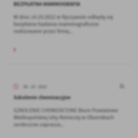
BEZPŁATNA MAMMOGRAFIA
W dniu 14.10.2022 w Ryczywole odbędą się
bezpłatne badania mammograficzne
realizowane przez firmę...
06 - 10 - 2022
Szkolenie chemizacyjne
SZKOLENIE CHEMIZACYJNE Biuro Powiatowe
Wielkopolskiej Izby Rolniczej w Obornikach
serdecznie zaprasza...