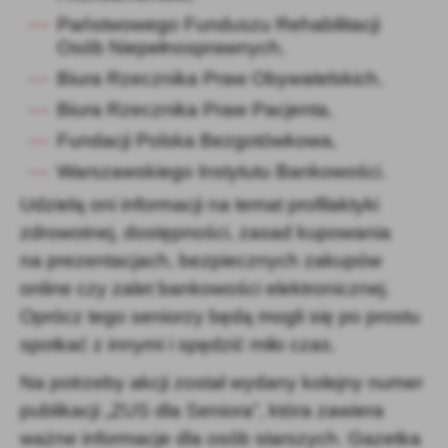
Państwowego Funduszu Rehabilitacji
Osób Niepełnosprawnych,
Biura Rzecznika Praw Obywatelskich,
Biura Rzecznika Praw Pacjenta,
Fundacji Polska Bezgotówkowa,
Warszawskiego Instytutu Bankowości.
Udzielą oni informacji na temat profilaktyki
zdrowotnej, dostępności, zasad kupowania
na prezentacjach, bezpiecznych zakupów
online czy zalet bankowości elektronicznej.
Oprócz tego seniorzy będą mogli się po prostu
spotkać z innymi i spędzić miło czas.
Na potrzeby akcji został wydany kolejny numer
publikacji „ZUS dla Seniora”, która zawiera
ważne informacje dla osób starszych. Gazetka