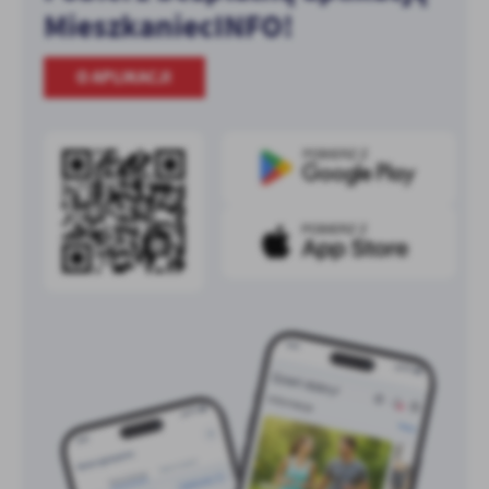
MieszkaniecINFO!
O APLIKACJI