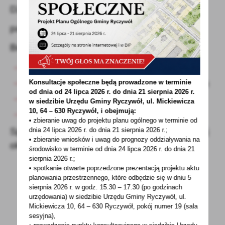
DZIEŃ SENIORA
październik 2022
Bezpiecznie, zdrowo, bezgotówkowo
porady specjalistów z ZUS
porady ekspertów z instytucji partnerskich
Konsultacje społeczne będą prowadzone w terminie
od dnia od 24 lipca 2026 r. do dnia 21 sierpnia 2026 r.
materiały informacyjne
w siedzibie Urzędu Gminy
Ryczywół, ul. Mickiewicza
10, 64 – 630 Ryczywół, i obejmują:
atrakcje kulturalne, wykłady, warsztaty
• zbieranie uwag do projektu planu ogólnego w terminie od
Sprawdź, co i kiedy będzie się działo w Twojej
dnia 24 lipca 2026 r. do dnia 21 sierpnia 2026 r.;
• zbieranie wniosków i uwag do prognozy oddziaływania na
okolicy na www.zus.pl
środowisko w terminie od dnia 24 lipca 2026 r. do dnia 21
sierpnia 2026 r.;
• spotkanie otwarte poprzedzone prezentacją projektu aktu
planowania przestrzennego, które odbędzie się w dniu 5
sierpnia 2026 r.
w godz. 15.30 – 17.30 (po godzinach
urzędowania) w siedzibie Urzędu Gminy Ryczywół, ul.
Mickiewicza 10, 64 – 630 Ryczywół, pokój
numer 19 (sala
sesyjna),
POWRÓT
UDOSTĘPNIJ