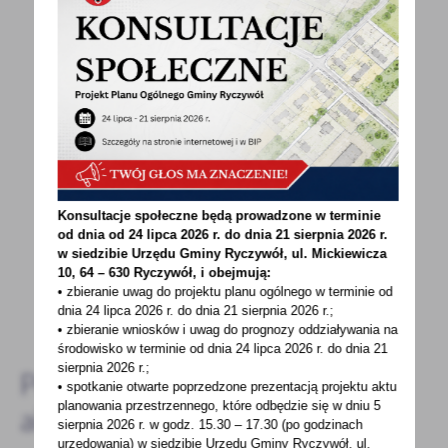
POWRÓT
UDOSTĘPNIJ
POPRZEDNI
NASTĘPNY
Spodobała Ci się informacja? Zostaw nam swoją opinię
Konsultacje społeczne będą prowadzone w terminie
- to dla Ciebie staramy się być najlepsi, a Twoje zdanie
od dnia od 24 lipca 2026 r. do dnia 21 sierpnia 2026 r.
bardzo nam w tym pomoże!
w siedzibie Urzędu Gminy
Ryczywół, ul. Mickiewicza
10, 64 – 630 Ryczywół, i obejmują:
• zbieranie uwag do projektu planu ogólnego w terminie od
DODAJ KOMENTARZ
dnia 24 lipca 2026 r. do dnia 21 sierpnia 2026 r.;
• zbieranie wniosków i uwag do prognozy oddziaływania na
środowisko w terminie od dnia 24 lipca 2026 r. do dnia 21
sierpnia 2026 r.;
Pozostałe
• spotkanie otwarte poprzedzone prezentacją projektu aktu
planowania przestrzennego, które odbędzie się w dniu 5
aktualności
sierpnia 2026 r.
w godz. 15.30 – 17.30 (po godzinach
urzędowania) w siedzibie Urzędu Gminy Ryczywół, ul.