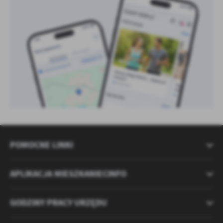
POMOCNE LINKI
APLIKACJA MIESZKANIECINFO
GODZINY PRACY URZĘDU