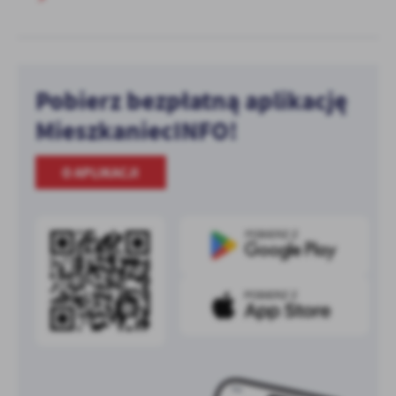
Pobierz bezpłatną aplikację
MieszkaniecINFO!
O APLIKACJI