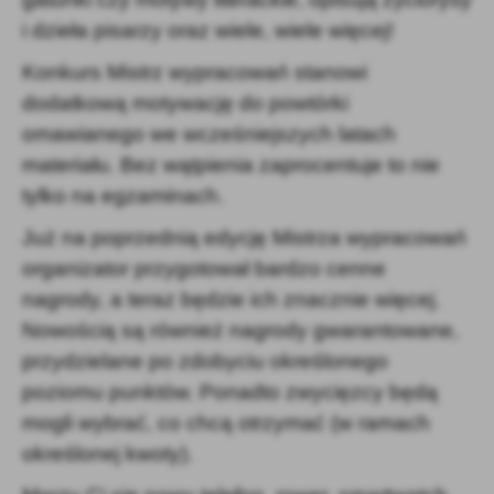
i dzieła pisarzy oraz wiele, wiele więcej!
Konkurs Mistrz wypracowań stanowi
dodatkową motywację do powtórki
omawianego we wcześniejszych latach
materiału. Bez wątpienia zaprocentuje to nie
tylko na egzaminach.
Już na poprzednią edycję Mistrza wypracowań
organizator przygotował bardzo cenne
nagrody, a teraz będzie ich znacznie więcej.
Nowością są również nagrody gwarantowane,
przydzielane po zdobyciu określonego
poziomu punktów. Ponadto zwycięzcy będą
mogli wybrać, co chcą otrzymać (w ramach
określonej kwoty).