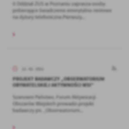
II Oddział ZUS w Poznaniu zaprasza osoby
pobierające świadczenie emerytalno-rentowe
na dyżury telefoniczne.Pierwszy...
12 - 02 - 2021
PROJEKT BADAWCZY „OBSERWATORIUM
OBYWATELSKIEJ AKTYWNOŚCI WSI”
Szanowni Państwo, Forum Aktywizacji
Obszarów Wiejskich prowadzi projekt
badawczy pn. „Obserwatorium...