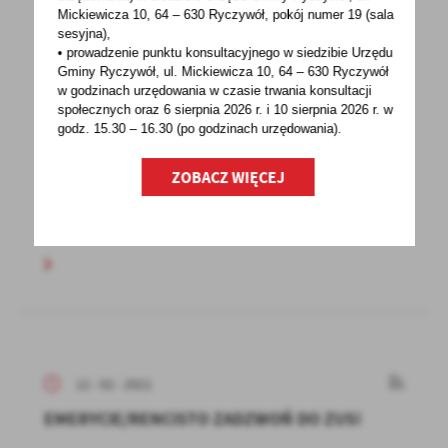
Mickiewicza 10, 64 – 630 Ryczywół, pokój
numer 19 (sala
sesyjna),
• prowadzenie punktu konsultacyjnego w siedzibie Urzędu
15 - 02 - 2021
Gminy Ryczywół, ul. Mickiewicza 10, 64 – 630 Ryczywół
DODATKOWY ZASIŁEK OPIEKUŃCZY
w godzinach
urzędowania w czasie trwania konsultacji
społecznych oraz 6 sierpnia 2026 r. i 10 sierpnia 2026 r. w
WYDŁUŻONY DO 28 LUTEGO
godz. 15.30 – 16.30 (po godzinach
urzędowania).
Zakład Ubezpieczeń Społecznych informuje, iż
ZOBACZ WIĘCEJ
dodatkowy zasiłek opiekuńczy został
wydłużony ...
12 - 02 - 2021
EMERYCIE/RENCISTO ZADZWOŃ DO ZUS!