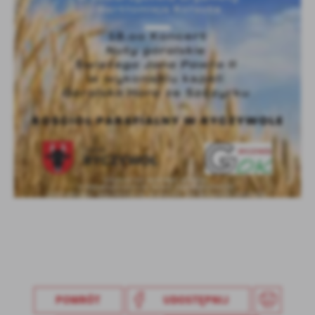
Firmy te działają w charakterze pośredników prezentujących nasze
treści w postaci wiadomości, ofert, komunikatów mediów
społecznościowych.
POWRÓT
UDOSTĘPNIJ