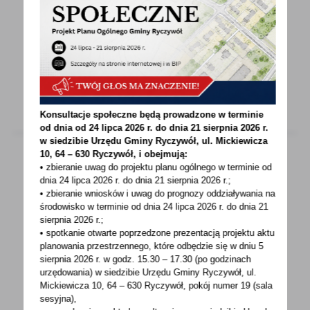
W dniu 28 lipca br. Pan Mieczysław Kozłowski
właściciel firmy KOMAT z Romanowa Dolnego
przekazał...
Konsultacje społeczne będą prowadzone w terminie
od dnia od 24 lipca 2026 r. do dnia 21 sierpnia 2026 r.
w siedzibie Urzędu Gminy
Ryczywół, ul. Mickiewicza
10, 64 – 630 Ryczywół, i obejmują:
• zbieranie uwag do projektu planu ogólnego w terminie od
dnia 24 lipca 2026 r. do dnia 21 sierpnia 2026 r.;
10 - 08 - 2020
• zbieranie wniosków i uwag do prognozy oddziaływania na
14 SIERPNIA PLACÓWKI ZUS BĘDĄ NIECZYNNE
środowisko w terminie od dnia 24 lipca 2026 r. do dnia 21
sierpnia 2026 r.;
• spotkanie otwarte poprzedzone prezentacją projektu aktu
W piątek, 14 sierpnia, sale obsługi klientów,
planowania przestrzennego, które odbędzie się w dniu 5
w placówkach Zakładu Ubezpieczeń
sierpnia 2026 r.
w godz. 15.30 – 17.30 (po godzinach
Społecznych, będą...
urzędowania) w siedzibie Urzędu Gminy Ryczywół, ul.
Mickiewicza 10, 64 – 630 Ryczywół, pokój
numer 19 (sala
sesyjna),