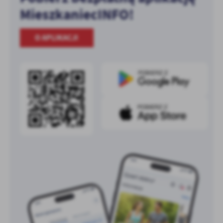
MieszkaniecINFO!
O APLIKACJI