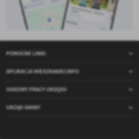
POMOCNE LINKI
APLIKACJA MIESZKANIECINFO
GODZINY PRACY URZĘDU
URZĄD GMINY