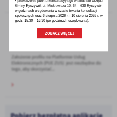
• prowadzenie punktu konsultacyjnego w siedzibie Urzędu
Gminy Ryczywół, ul. Mickiewicza 10, 64 – 630 Ryczywół
w godzinach
urzędowania w czasie trwania konsultacji
społecznych oraz 6 sierpnia 2026 r. i 10 sierpnia 2026 r. w
godz. 15.30 – 16.30 (po godzinach
urzędowania).
06 - 08 - 2020
ZOBACZ WIĘCEJ
ZUS: REKORD W LICZBIE ZAŁOŻONYCH
PROFILI NA PUE
Założenie profilu na Platformie Usług
Elektronicznych (PUE ZUS) jest niezbędne do
tego, aby skorzystać...
Pobierz bezpłatną aplikację