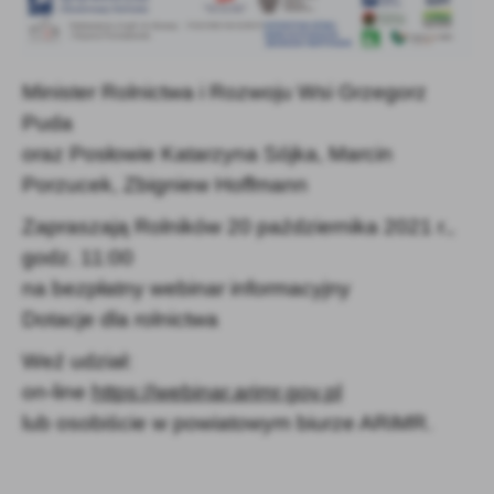
Firmy te działają w charakterze pośredników prezentujących nasze
treści w postaci wiadomości, ofert, komunikatów mediów
społecznościowych.
Minister Rolnictwa i Rozwoju Wsi Grzegorz
Puda
oraz Posłowie Katarzyna Sójka, Marcin
Porzucek, Zbigniew Hoffmann
Zapraszają Rolników 20 października 2021 r.,
godz. 11:00
na bezpłatny webinar informacyjny
Dotacje dla
rolnictwa
Weź udział:
on-line
https://webinar.arimr.gov.pl
lub osobiście w powiatowym biurze ARiMR.