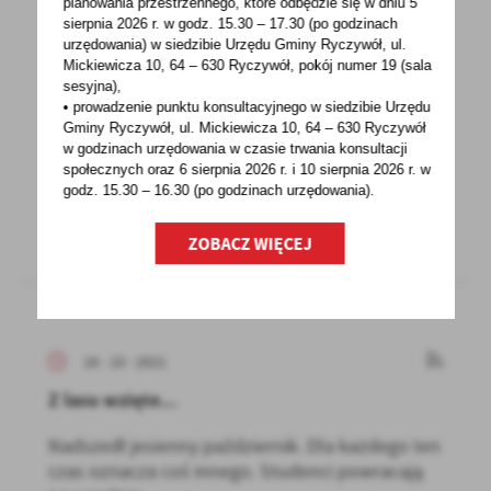
planowania przestrzennego, które odbędzie się w dniu 5
19 - 10 - 2021
sierpnia 2026 r.
w godz. 15.30 – 17.30 (po godzinach
Wykaz nieruchomości przeznaczonych do
urzędowania) w siedzibie Urzędu Gminy Ryczywół, ul.
sprzedaży i dzierżawy
Mickiewicza 10, 64 – 630 Ryczywół, pokój
numer 19 (sala
sesyjna),
• prowadzenie punktu konsultacyjnego w siedzibie Urzędu
Wójt Gminy Ryczywół informuje, że w dniu
Gminy Ryczywół, ul. Mickiewicza 10, 64 – 630 Ryczywół
19.10.2021r. w siedzibie Urzędu Gminy został
w godzinach
urzędowania w czasie trwania konsultacji
wywieszony...
społecznych oraz 6 sierpnia 2026 r. i 10 sierpnia 2026 r. w
godz. 15.30 – 16.30 (po godzinach
urzędowania).
ZOBACZ WIĘCEJ
18 - 10 - 2021
Z lasu wzięte...
Nadszedł jesienny październik. Dla każdego ten
czas oznacza coś innego. Studenci powracają