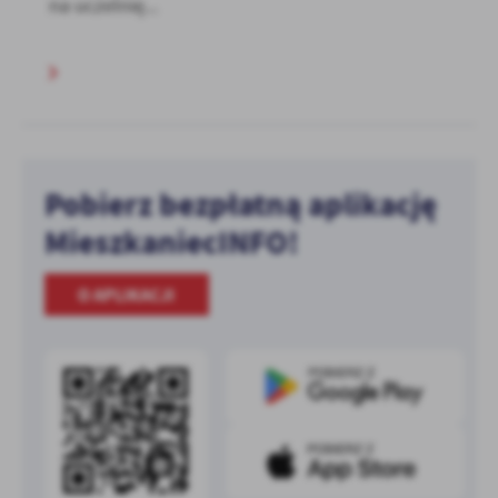
na uczelnię...
Pobierz bezpłatną aplikację
MieszkaniecINFO!
O APLIKACJI