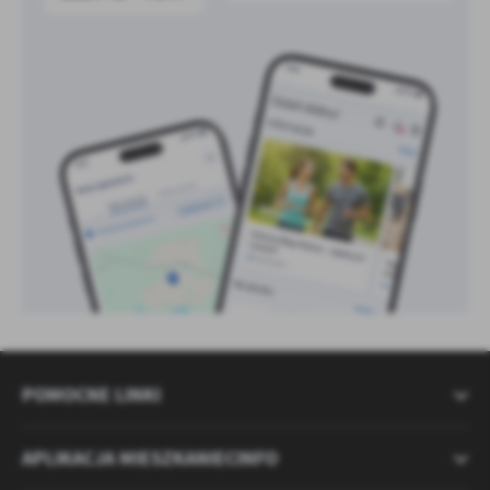
POMOCNE LINKI
APLIKACJA MIESZKANIECINFO