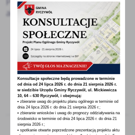
Pozostałe
aktualności
19 - 10 - 2021
Informacja o wszczęciu postępowania
administracyjnego
Informacja dla stron postępowania dotycząca
wszczęcia postępowania administracyjnego
Konsultacje społeczne będą prowadzone w terminie
w sprawie...
od dnia od 24 lipca 2026 r. do dnia 21 sierpnia 2026 r.
w siedzibie Urzędu Gminy
Ryczywół, ul. Mickiewicza
10, 64 – 630 Ryczywół, i obejmują:
• zbieranie uwag do projektu planu ogólnego w terminie od
dnia 24 lipca 2026 r. do dnia 21 sierpnia 2026 r.;
• zbieranie wniosków i uwag do prognozy oddziaływania na
środowisko w terminie od dnia 24 lipca 2026 r. do dnia 21
sierpnia 2026 r.;
• spotkanie otwarte poprzedzone prezentacją projektu aktu