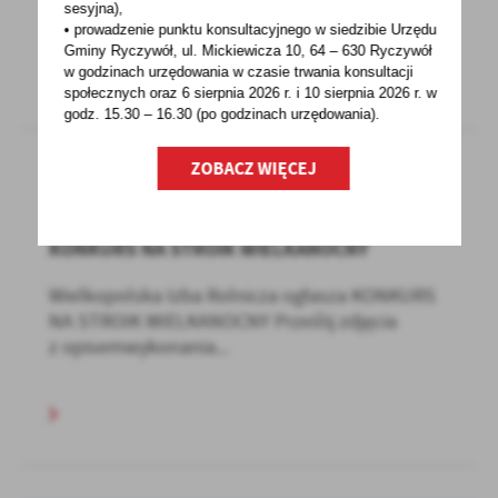
w Gminie...
sesyjna),
• prowadzenie punktu konsultacyjnego w siedzibie Urzędu
Gminy Ryczywół, ul. Mickiewicza 10, 64 – 630 Ryczywół
w godzinach
urzędowania w czasie trwania konsultacji
społecznych oraz 6 sierpnia 2026 r. i 10 sierpnia 2026 r. w
godz. 15.30 – 16.30 (po godzinach
urzędowania).
ZOBACZ WIĘCEJ
22 - 03 - 2021
KONKURS NA STROIK WIELKANOCNY
Wielkopolska Izba Rolnicza ogłasza KONKURS
NA STROIK WIELKANOCNY Prześlij zdjęcia
z opisemwykonania...