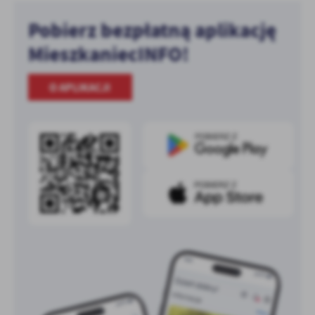
Pobierz bezpłatną aplikację
MieszkaniecINFO!
O APLIKACJI