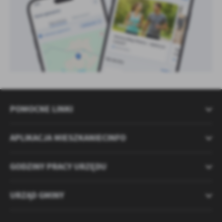
POMOCNE LINKI
APLIKACJA MIESZKANIECINFO
GODZINY PRACY URZĘDU
URZĄD GMINY