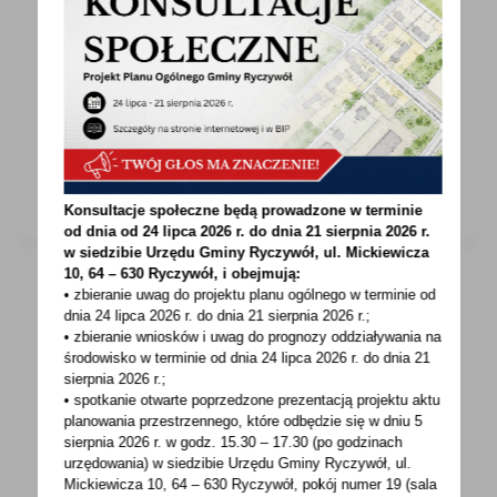
75 PROCENT SENIORÓW W WIELKOPOLSCE
WOLI KONTO W BANKU
Coraz więcej seniorów posiada konto w banku.
Oddziały Zakładu Ubezpieczeń Społecznych
w Wielkopolsce...
Konsultacje społeczne będą prowadzone w terminie
od dnia od 24 lipca 2026 r. do dnia 21 sierpnia 2026 r.
w siedzibie Urzędu Gminy
Ryczywół, ul. Mickiewicza
10, 64 – 630 Ryczywół, i obejmują:
• zbieranie uwag do projektu planu ogólnego w terminie od
dnia 24 lipca 2026 r. do dnia 21 sierpnia 2026 r.;
22 - 03 - 2021
• zbieranie wniosków i uwag do prognozy oddziaływania na
WYNIKI OTWARTYCH KONKURSÓW OFERT NA
środowisko w terminie od dnia 24 lipca 2026 r. do dnia 21
sierpnia 2026 r.;
REALIZACJĘ ZADAŃ PUBLICZNYCH W 2021
• spotkanie otwarte poprzedzone prezentacją projektu aktu
ROKU
planowania przestrzennego, które odbędzie się w dniu 5
sierpnia 2026 r.
w godz. 15.30 – 17.30 (po godzinach
Zadanie z obszaru działalności wspomagającej
urzędowania) w siedzibie Urzędu Gminy Ryczywół, ul.
rozwój wspólnot i społeczności lokalnych
Mickiewicza 10, 64 – 630 Ryczywół, pokój
numer 19 (sala