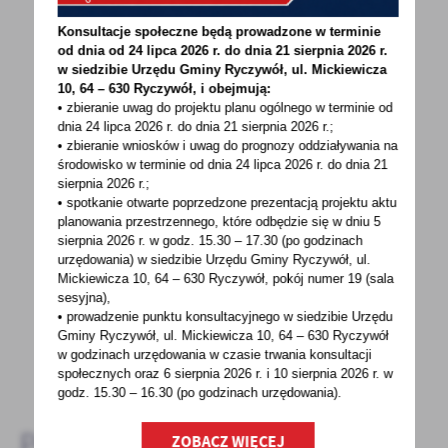
Konsultacje społeczne będą prowadzone w terminie
od dnia od 24 lipca 2026 r. do dnia 21 sierpnia 2026 r.
w siedzibie Urzędu Gminy
Ryczywół, ul. Mickiewicza
10, 64 – 630 Ryczywół, i obejmują:
• zbieranie uwag do projektu planu ogólnego w terminie od
dnia 24 lipca 2026 r. do dnia 21 sierpnia 2026 r.;
POWRÓT
UDOSTĘPNIJ
• zbieranie wniosków i uwag do prognozy oddziaływania na
środowisko w terminie od dnia 24 lipca 2026 r. do dnia 21
POPRZEDNI
NASTĘPNY
sierpnia 2026 r.;
• spotkanie otwarte poprzedzone prezentacją projektu aktu
planowania przestrzennego, które odbędzie się w dniu 5
sierpnia 2026 r.
w godz. 15.30 – 17.30 (po godzinach
Spodobała Ci się informacja? Zostaw nam swoją opinię
urzędowania) w siedzibie Urzędu Gminy Ryczywół, ul.
Mickiewicza 10, 64 – 630 Ryczywół, pokój
numer 19 (sala
- to dla Ciebie staramy się być najlepsi, a Twoje zdanie
sesyjna),
bardzo nam w tym pomoże!
• prowadzenie punktu konsultacyjnego w siedzibie Urzędu
Gminy Ryczywół, ul. Mickiewicza 10, 64 – 630 Ryczywół
w godzinach
urzędowania w czasie trwania konsultacji
DODAJ KOMENTARZ
społecznych oraz 6 sierpnia 2026 r. i 10 sierpnia 2026 r. w
godz. 15.30 – 16.30 (po godzinach
urzędowania).
Pozostałe
ZOBACZ WIĘCEJ