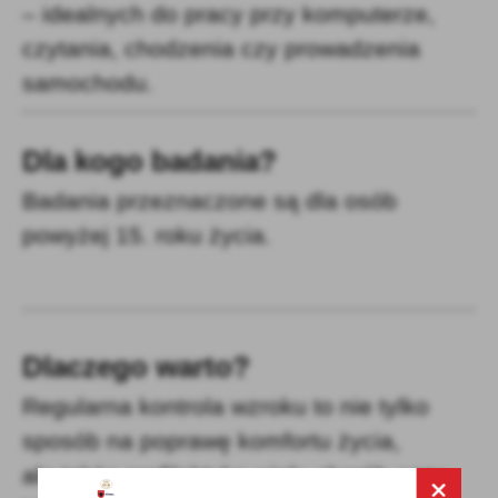
– idealnych do pracy przy komputerze,
czytania, chodzenia czy prowadzenia
samochodu.
Dla kogo badania?
Badania przeznaczone są dla osób
powyżej 15. roku życia.
Dlaczego warto?
Regularna kontrola wzroku to nie tylko
sposób na poprawę komfortu życia,
ale także profilaktyka wielu chorób oczu.