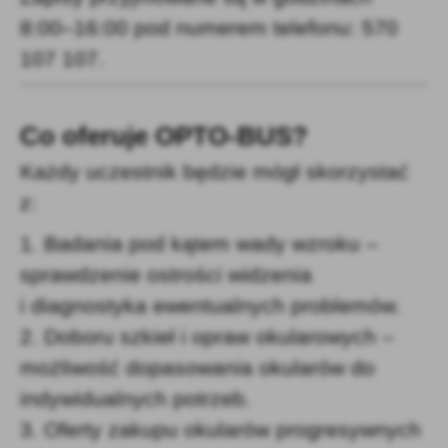
8:00–16:00 pod numerem telefonu: 570
107 107.
Co oferuje OPTO-BUS?
Każdy uczestnik będzie mógł skorzystać
z:
1. Badania pod kątem wady wzroku –
sprawdzenie ostrości widzenia
i diagnostyka ewentualnych problemów.
2. Doboru szkieł i opraw okularowych –
możliwość dopasowania okularów do
indywidualnych potrzeb.
3. Oferty zakupu okularów progresywnych