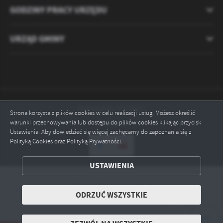
GODZINY PRACY URZĘDU
URZĄD GMINY
Odwiedzin: 2120833
Strona korzysta z plików cookies w celu realizacji usług. Możesz określić
warunki przechowywania lub dostępu do plików cookies klikając przycisk
Online: 5
Ustawienia. Aby dowiedzieć się więcej zachęcamy do zapoznania się z
Polityką Cookies oraz Polityką Prywatności.
ZAPISZ WYBRANE
USTAWIENIA
ODRZUĆ WSZYSTKIE
Copyright by ryczywol.pl
ODRZUĆ WSZYSTKIE
ZEZWÓL NA WSZYSTKIE
Powered by
2ClickPortal® - Portale nowej generacji