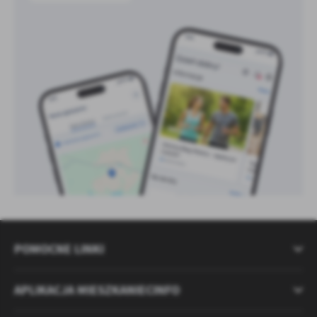
POMOCNE LINKI
APLIKACJA MIESZKANIECINFO