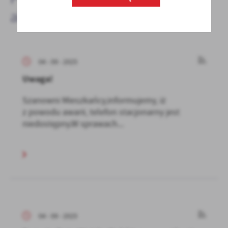
aktualności
04 - 09 - 2025
Uwaga!
Szanowni Mieszkańcy,informujemy, iż
z powodu awarii, telefon stacjonarny jest
niedostępny.W sprawach...
04 - 09 - 2025