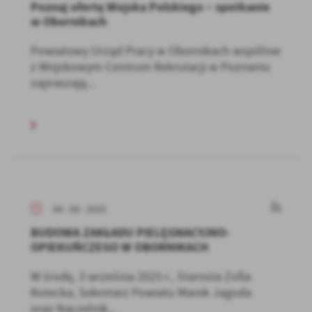
Poznaj ofertę Wojska Polskiego – spotkanie
w Obornikach
Powiatowy Urząd Pracy w Obornikach wspólnie
z Wojskowym Centrum Rekrutacji w Poznaniu
zapraszają...
04 - 09 - 2025
BUDOWA ZAKŁADU PIELĘGNACYJNO-
OPIEKUŃCZEGO W OBORNIKACH
W środę, 3 września 2025 r., Starosta Zofia
Kotecka, Sekretarz Powiatu Marek Jagoda
oraz Naczelnik...