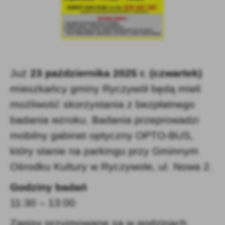
firm będących naszymi partnerami oraz innych dostawców usług.
Firmy te działają w charakterze pośredników prezentujących nasze
treści w postaci wiadomości, ofert, komunikatów mediów
społecznościowych.
Już
23 października 2025 r. (czwartek)
mieszkańcy gminy Ryczywół będą mieli
możliwość skorzystania z bezpłatnego
badania wzroku. Badania przeprowadzi
mobilny gabinet optyczny OPTO-BUS,
który stanie na parkingu przy Gminnym
Ośrodku Kultury w Ryczywole, ul. Nowa 2.
Godziny badań
11:30 – 13:00
Zapisy przyjmowane są w godzinach