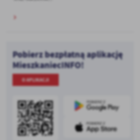
Pobierz bezpłatną aplikację
MieszkaniecINFO!
O APLIKACJI