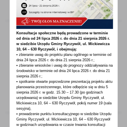
Konsultacje społeczne będą prowadzone w terminie
od dnia od 24 lipca 2026 r. do dnia 21 sierpnia 2026 r.
07 - 08 - 2026
w siedzibie Urzędu Gminy
Ryczywół, ul. Mickiewicza
10, 64 – 630 Ryczywół, i obejmują:
Jubileuszowy Konkurs na Najpiękniejszy
• zbieranie uwag do projektu planu ogólnego w terminie od
Witacz Dożynkowy Gminy Ryczywół 2026!
dnia 24 lipca 2026 r. do dnia 21 sierpnia 2026 r.;
• zbieranie wniosków i uwag do prognozy oddziaływania na
W roku obchodów 600-lecia lokacji Ryczywołu
środowisko w terminie od dnia 24 lipca 2026 r. do dnia 21
zapraszamy wszystkie sołectwa do udziału
sierpnia 2026 r.;
w Jubileuszowym...
• spotkanie otwarte poprzedzone prezentacją projektu aktu
planowania przestrzennego, które odbędzie się w dniu 5
sierpnia 2026 r.
w godz. 15.30 – 17.30 (po godzinach
urzędowania) w siedzibie Urzędu Gminy Ryczywół, ul.
Mickiewicza 10, 64 – 630 Ryczywół, pokój
numer 19 (sala
sesyjna),
• prowadzenie punktu konsultacyjnego w siedzibie Urzędu
Gminy Ryczywół, ul. Mickiewicza 10, 64 – 630 Ryczywół
w godzinach
urzędowania w czasie trwania konsultacji