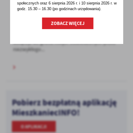
społecznych oraz 6 sierpnia 2026 r. i 10 sierpnia 2026 r. w
07 - 08 - 2026
godz. 15.30 – 16.30 (po godzinach
urzędowania).
Ryczywół na trasie wyjątkowego pasjonata -
Pana Wiesława Lopko ze Szczecinka
ZOBACZ WIĘCEJ
W czwartek, 6 sierpnia 2026 r. Ryczywół
dołączył do grona miejsc odwiedzonych przez
niezwykłego...
Pobierz bezpłatną aplikację
MieszkaniecINFO!
O APLIKACJI