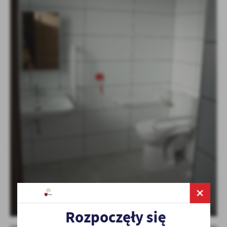
Rozpoczęły się