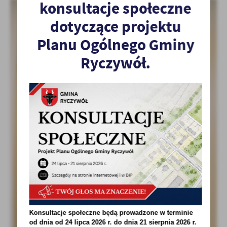
konsultacje społeczne
dotyczące projektu
Planu Ogólnego Gminy
Ryczywół.
Konsultacje społeczne będą prowadzone w terminie
od dnia od 24 lipca 2026 r. do dnia 21 sierpnia 2026 r.