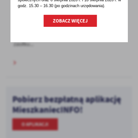
godz. 15.30 – 16.30 (po godzinach
urzędowania).
15 - 07 - 2020
ZASIŁEK OPIEKUŃCZY DO 26 LIPCA
ZOBACZ WIĘCEJ
Od poniedziałku, 13 lipca, obowiązują przepisy,
które umożliwiają wypłatę dodatkowego
zasiłku...
Pobierz bezpłatną aplikację
MieszkaniecINFO!
O APLIKACJI