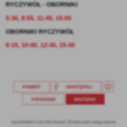
Firmy te działają w charakterze pośredników prezentujących nasze
RYCZYWÓŁ - OBORNIKI
treści w postaci wiadomości, ofert, komunikatów mediów
społecznościowych.
5:30, 8:55, 11:45, 15:00
OBORNIKI RYCZYWÓŁ
6:15, 10:40, 12:45, 15:45
POWRÓT
UDOSTĘPNIJ
POPRZEDNI
NASTĘPNY
Spodobała Ci się informacja? Zostaw nam swoją opinię