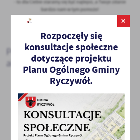
- to dla Ciebie staramy się być najlepsi, a Twoje zdanie
bardzo nam w tym pomoże!
DODAJ KOMENTARZ
Rozpoczęły się
konsultacje społeczne
Pozostałe
dotyczące projektu
aktualności
Planu Ogólnego Gminy
Ryczywół.
17 - 07 - 2020
ANKIETA DLA MIESZKAŃCÓW - PROGRAM
ROZWOJU GMINY RYCZYWÓŁ
Szanowni Mieszkańcy, Zwracamy się z prośbą
o wypełnienie ankiety w celu przygotowania
Programu...