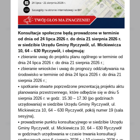
Konsultacje społeczne będą prowadzone w terminie
od dnia od 24 lipca 2026 r. do dnia 21 sierpnia 2026 r.
w siedzibie Urzędu Gminy
Ryczywół, ul. Mickiewicza
10, 64 – 630 Ryczywół, i obejmują:
15 - 07 - 2020
• zbieranie uwag do projektu planu ogólnego w terminie od
UMÓW WIZYTĘ W URZĘDZIE SKARBOWYM
dnia 24 lipca 2026 r. do dnia 21 sierpnia 2026 r.;
• zbieranie wniosków i uwag do prognozy oddziaływania na
Od 3 sierpnia zostanie udostępniony nowy
środowisko w terminie od dnia 24 lipca 2026 r. do dnia 21
sierpnia 2026 r.;
model obsługi bezpośredniej podatników.
• spotkanie otwarte poprzedzone prezentacją projektu aktu
Sprawę podczas...
planowania przestrzennego, które odbędzie się w dniu 5
sierpnia 2026 r.
w godz. 15.30 – 17.30 (po godzinach
urzędowania) w siedzibie Urzędu Gminy Ryczywół, ul.
Mickiewicza 10, 64 – 630 Ryczywół, pokój
numer 19 (sala
sesyjna),
• prowadzenie punktu konsultacyjnego w siedzibie Urzędu
Gminy Ryczywół, ul. Mickiewicza 10, 64 – 630 Ryczywół
w godzinach
urzędowania w czasie trwania konsultacji
społecznych oraz 6 sierpnia 2026 r. i 10 sierpnia 2026 r. w