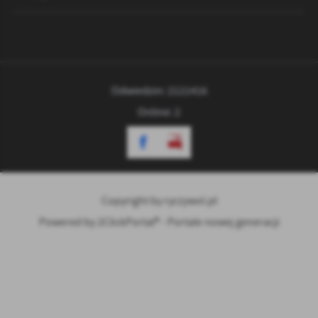
Odwiedzin: 2121416
Online: 2
Copyright by ryczywol.pl
Powered by
2ClickPortal® - Portale nowej generacji