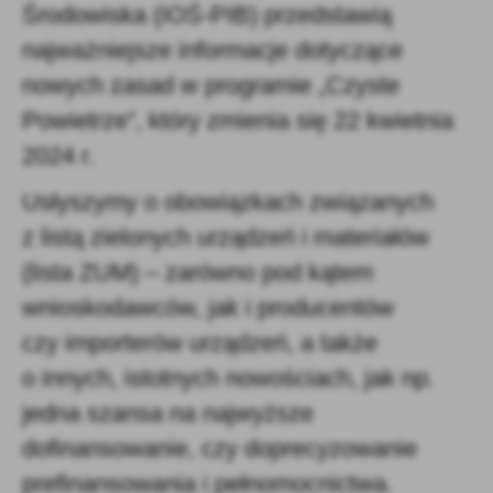
Środowiska (IOŚ-PIB) przedstawią
najważniejsze informacje dotyczące
nowych zasad w programie „Czyste
Powietrze”, który zmienia się 22 kwietnia
2024 r.
Usłyszymy o obowiązkach związanych
z listą zielonych urządzeń i materiałów
(lista ZUM) – zarówno pod kątem
wnioskodawców, jak i producentów
czy importerów urządzeń, a także
o innych, istotnych nowościach, jak np.
jedna szansa na najwyższe
dofinansowanie, czy doprecyzowanie
prefinansowania i pełnomocnictwa.