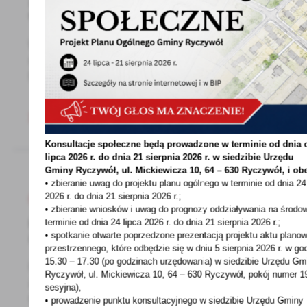
ZAWODOWEJ GRUPY - WARSZTAT
GOSPODARCZY
W załączniku znajduje się informacja o naborze
na wolne stanowisko pracy: INSTRUKTOR
REINTEGRACJI...
Konsultacje społeczne będą prowadzone w terminie od dnia 
lipca 2026 r. do dnia 21 sierpnia 2026 r. w siedzibie Urzędu
Gminy
Ryczywół, ul. Mickiewicza 10, 64 – 630 Ryczywół, i ob
• zbieranie uwag do projektu planu ogólnego w terminie od dnia 24
2026 r. do dnia 21 sierpnia 2026 r.;
18 - 04 - 2024
• zbieranie wniosków i uwag do prognozy oddziaływania na środo
Informacja o wydaniu decyzji o warunkach
terminie od dnia 24 lipca 2026 r. do dnia 21 sierpnia 2026 r.;
zabudowy
• spotkanie otwarte poprzedzone prezentacją projektu aktu plano
przestrzennego, które odbędzie się w dniu 5 sierpnia 2026 r.
w go
15.30 – 17.30 (po godzinach urzędowania) w siedzibie Urzędu Gm
Informacja o wydaniu decyzji o warunkach
Ryczywół, ul. Mickiewicza 10, 64 – 630 Ryczywół, pokój
numer 19
zabudowy dla inwestycji polegającej
sesyjna),
na budowie instalacji...
• prowadzenie punktu konsultacyjnego w siedzibie Urzędu Gminy