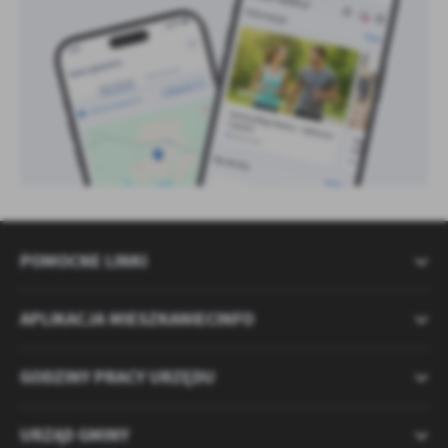
POMOCNE LINKI
APLIKACJA MIESZKANIECINFO
GODZINY PRACY URZĘDU
URZĄD GMINY