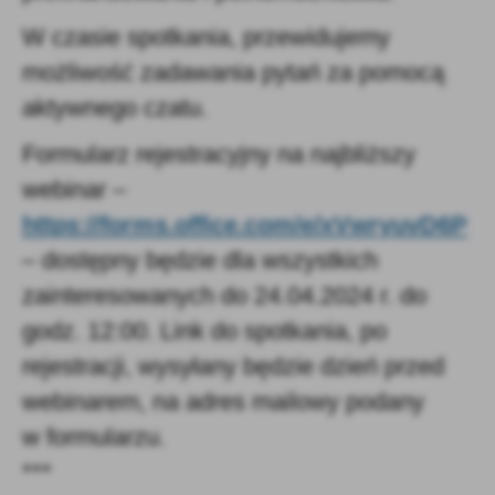
W czasie spotkania, przewidujemy
możliwość zadawania pytań za pomocą
aktywnego czatu.
Formularz rejestracyjny na najbliższy
webinar –
https://forms.office.com/e/xVwryuvD6P
– dostępny będzie dla wszystkich
zainteresowanych do 24.04.2024 r. do
godz. 12:00. Link do spotkania, po
rejestracji, wysyłany będzie dzień przed
webinarem, na adres mailowy podany
w formularzu.
***