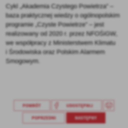
Cykl „Akademia Czystego Powietrza” –
baza praktycznej wiedzy o ogólnopolskim
programie „Czyste Powietrze” – jest
realizowany od 2020 r. przez NFOŚiGW,
we współpracy z Ministerstwem Klimatu
i Środowiska oraz Polskim Alarmem
Smogowym.
POWRÓT
UDOSTĘPNIJ
POPRZEDNI
NASTĘPNY