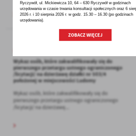
Ryczywół, ul. Mickiewicza 10, 64 – 630 Ryczywół w godzinach
urzędowania w czasie trwania konsultacji społecznych oraz 6 sier
2026 r. i 10 sierpnia 2026 r. w godz. 15.30 – 16.30 (po godzinach
urzędowania).
ZOBACZ WIĘCEJ
18 - 04 - 2024
Wykaz osób, które zakwalifikowały się do
pierwszego przetargu ustnego ograniczonego
/licytacji/ na dzierżawę działki nr 503/4
położonej w miejscowości Ludomy
Wykaz osób, które zakwalifikowały się do
pierwszego przetargu ustnego ograniczonego
/licytacji/ na dzierżawę...