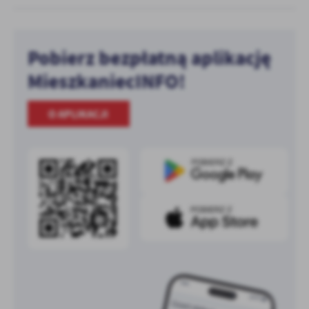
Pobierz bezpłatną aplikację
MieszkaniecINFO!
O APLIKACJI