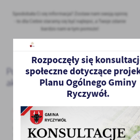
Spodobała Ci się informacja? Zostaw nam swoją opinię
- to dla Ciebie staramy się być najlepsi, a Twoje zdanie
bardzo nam w tym pomoże!
DODAJ KOMENTARZ
Rozpoczęły się konsultac
społeczne dotyczące proje
Pozostałe
Planu Ogólnego Gminy
aktualności
Ryczywół.
19 - 04 - 2024
Centrum Integracji Społecznej w Ryczywole
poszukuje kandydata na wolne stanowisko
pracy: INSTRUKTOR REINTEGRACJI