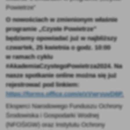
Powietrze”
O nowościach w zmienionym właśnie
programie „Czyste Powietrze”
będziemy opowiadać już w najbliższy
czwartek, 25 kwietnia o godz. 10:00
w ramach cyklu
#AkademiaCzystegoPowietrza2024. Na
nasze spotkanie online można się już
rejestrować pod linkiem:
https://forms.office.com/e/xVwryuvD6P
.
Eksperci Narodowego Funduszu Ochrony
Środowiska i Gospodarki Wodnej
(NFOŚiGW) oraz Instytutu Ochrony