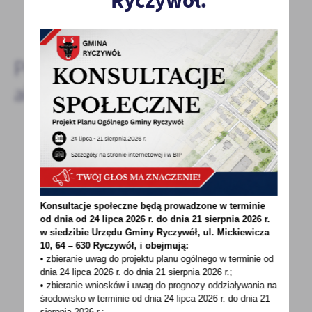
Ryczywół.
DODAJ KOMENTARZ
Pozostałe
aktualności
10 - 01 - 2022
OGŁOSZENIE O NABORZE NA STANOWISKO W
URZĘDZIE GMINY W RYCZYWOLE
Konsultacje społeczne będą prowadzone w terminie
od dnia od 24 lipca 2026 r. do dnia 21 sierpnia 2026 r.
Wójt Gminy Ryczywół ogłasza nabór
w siedzibie Urzędu Gminy
Ryczywół, ul. Mickiewicza
na stanowisko ds. obsługi kasowej w Urzędzie
10, 64 – 630 Ryczywół, i obejmują:
Gminy w Ryczywole.
• zbieranie uwag do projektu planu ogólnego w terminie od
dnia 24 lipca 2026 r. do dnia 21 sierpnia 2026 r.;
• zbieranie wniosków i uwag do prognozy oddziaływania na
środowisko w terminie od dnia 24 lipca 2026 r. do dnia 21
sierpnia 2026 r.;