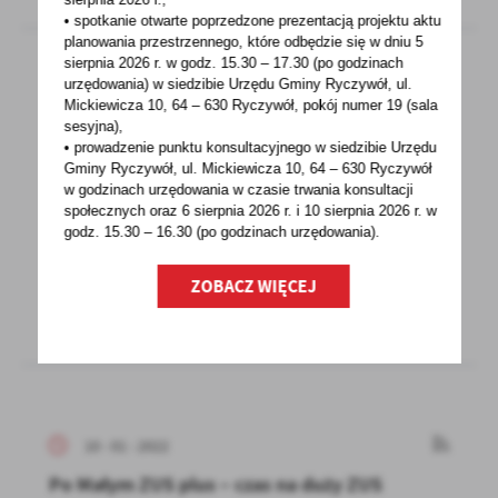
• spotkanie otwarte poprzedzone prezentacją projektu aktu
planowania przestrzennego, które odbędzie się w dniu 5
sierpnia 2026 r.
w godz. 15.30 – 17.30 (po godzinach
urzędowania) w siedzibie Urzędu Gminy Ryczywół, ul.
Mickiewicza 10, 64 – 630 Ryczywół, pokój
numer 19 (sala
10 - 01 - 2022
sesyjna),
TWOJA KREW = CZYJEŚ ŻYCIE
• prowadzenie punktu konsultacyjnego w siedzibie Urzędu
Gminy Ryczywół, ul. Mickiewicza 10, 64 – 630 Ryczywół
w godzinach
urzędowania w czasie trwania konsultacji
U W A G ATWOJA KREW = CZYJEŚ ŻYCIEZgłoś się
społecznych oraz 6 sierpnia 2026 r. i 10 sierpnia 2026 r. w
na akcjęhonorowego krwiodawstwa w dniu 16
godz. 15.30 – 16.30 (po godzinach
urzędowania).
stycznia...
ZOBACZ WIĘCEJ
10 - 01 - 2022
Po Małym ZUS plus – czas na duży ZUS