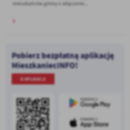
mieszkańców gminy o włączenie...
Pobierz bezpłatną aplikację
MieszkaniecINFO!
O APLIKACJI