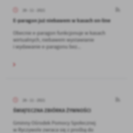
26 - 11 - 2021
E-paragon już niebawem w kasach on-line
Obecnie e-paragon funkcjonuje w kasach
wirtualnych, niebawem wystawianie
i wydawanie e-paragonu bez...
26 - 11 - 2021
ŚWIĄTECZNA ZBIÓRKA ŻYWNOŚCI
Gminny Ośrodek Pomocy Społecznej
w Ryczywole zwraca się z prośbą do