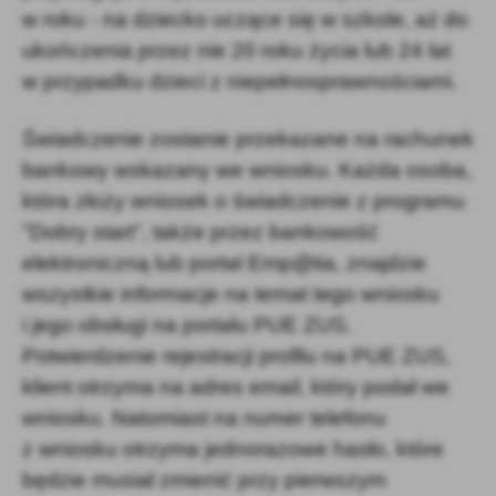
w roku - na dziecko uczące się w szkole, aż do
ukończenia przez nie 20 roku życia lub 24 lat
w przypadku dzieci z niepełnosprawnościami.
Świadczenie zostanie przekazane na rachunek
bankowy wskazany we wniosku. Każda osoba,
która złoży wniosek o świadczenie z programu
"Dobry start", także przez bankowość
elektroniczną lub portal Emp@tia, znajdzie
wszystkie informacje na temat tego wniosku
i jego obsługi na portalu PUE ZUS.
Potwierdzenie rejestracji profilu na PUE ZUS,
klient otrzyma na adres email, który podał we
wniosku. Natomiast na numer telefonu
z wniosku otrzyma jednorazowe hasło, które
będzie musiał zmienić przy pierwszym