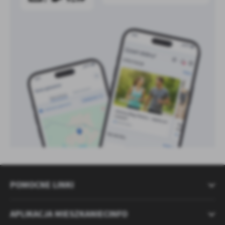
POMOCNE LINKI
APLIKACJA MIESZKANIECINFO