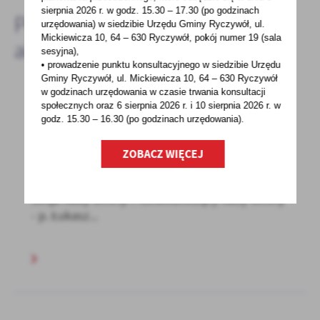
sierpnia 2026 r.
w godz. 15.30 – 17.30 (po godzinach
Pozostałe
urzędowania) w siedzibie Urzędu Gminy Ryczywół, ul.
Mickiewicza 10, 64 – 630 Ryczywół, pokój
numer 19 (sala
aktualności
sesyjna),
• prowadzenie punktu konsultacyjnego w siedzibie Urzędu
Gminy Ryczywół, ul. Mickiewicza 10, 64 – 630 Ryczywół
w godzinach
urzędowania w czasie trwania konsultacji
społecznych oraz 6 sierpnia 2026 r. i 10 sierpnia 2026 r. w
29 - 11 - 2021
godz. 15.30 – 16.30 (po godzinach
urzędowania).
XXXII Sesja Rady Gminy w dniu 26 listopada
2021 roku
ZOBACZ WIĘCEJ
Dnia 26 listopada 2021 roku odbyła się XXXII
Sesja Rady Gminy. Przewodniczący Rady Gminy
- p. Łukasz...