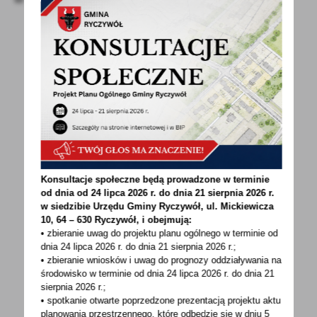
POWRÓT
UDOSTĘPNIJ
POPRZEDNI
NASTĘPNY
Konsultacje społeczne będą prowadzone w terminie
od dnia od 24 lipca 2026 r. do dnia 21 sierpnia 2026 r.
w siedzibie Urzędu Gminy
Ryczywół, ul. Mickiewicza
Spodobała Ci się informacja? Zostaw nam swoją opinię
10, 64 – 630 Ryczywół, i obejmują:
- to dla Ciebie staramy się być najlepsi, a Twoje zdanie
• zbieranie uwag do projektu planu ogólnego w terminie od
bardzo nam w tym pomoże!
dnia 24 lipca 2026 r. do dnia 21 sierpnia 2026 r.;
• zbieranie wniosków i uwag do prognozy oddziaływania na
środowisko w terminie od dnia 24 lipca 2026 r. do dnia 21
DODAJ KOMENTARZ
sierpnia 2026 r.;
• spotkanie otwarte poprzedzone prezentacją projektu aktu
planowania przestrzennego, które odbędzie się w dniu 5