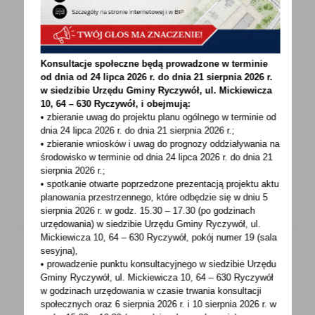
20 - 07 - 2021
Obwieszczenie o wyłożeniu do publicznego
Konsultacje społeczne będą prowadzone w terminie
wglądu projektu miejscowego planu
od dnia od 24 lipca 2026 r. do dnia 21 sierpnia 2026 r.
zagospodarowania przestrzennego
w siedzibie Urzędu Gminy
Ryczywół, ul. Mickiewicza
10, 64 – 630 Ryczywół, i obejmują:
• zbieranie uwag do projektu planu ogólnego w terminie od
Na podstawie art. 17 pkt 9 ustawy z dnia 27
dnia 24 lipca 2026 r. do dnia 21 sierpnia 2026 r.;
marca 2003 r. o planowaniu
• zbieranie wniosków i uwag do prognozy oddziaływania na
i zagospodarowaniu przestrzennym...
środowisko w terminie od dnia 24 lipca 2026 r. do dnia 21
sierpnia 2026 r.;
• spotkanie otwarte poprzedzone prezentacją projektu aktu
planowania przestrzennego, które odbędzie się w dniu 5
sierpnia 2026 r.
w godz. 15.30 – 17.30 (po godzinach
urzędowania) w siedzibie Urzędu Gminy Ryczywół, ul.
Mickiewicza 10, 64 – 630 Ryczywół, pokój
numer 19 (sala
sesyjna),
• prowadzenie punktu konsultacyjnego w siedzibie Urzędu
Gminy Ryczywół, ul. Mickiewicza 10, 64 – 630 Ryczywół
19 - 07 - 2021
w godzinach
urzędowania w czasie trwania konsultacji
Rusza Konkurs Prezesa GUS na najbardziej
społecznych oraz 6 sierpnia 2026 r. i 10 sierpnia 2026 r. w