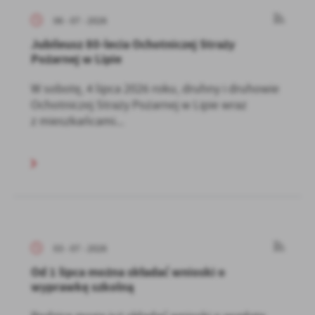
06 - 07 - 2026
Jubileusz 80-lecia Ochotniczej Straży
Pożarnej w Lipie
W sobotę, 4 lipca 2026 roku, druhny i druhowie
Ochotniczej Straży Pożarnej w Lipie wraz
z mieszkańcami...
03 - 07 - 2026
Od 1 lipca można składać wnioski o
wyprawkę szkolną