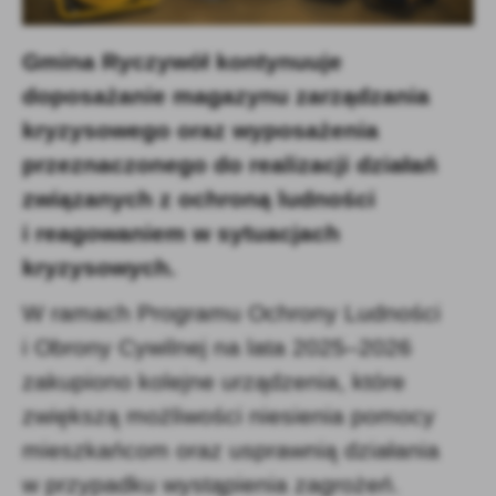
firm będących naszymi partnerami oraz innych dostawców usług.
Firmy te działają w charakterze pośredników prezentujących nasze
treści w postaci wiadomości, ofert, komunikatów mediów
Gmina Ryczywół kontynuuje
społecznościowych.
doposażanie magazynu zarządzania
kryzysowego oraz wyposażenia
przeznaczonego do realizacji działań
związanych z ochroną ludności
i reagowaniem w sytuacjach
kryzysowych.
W ramach Programu Ochrony Ludności
i Obrony Cywilnej na lata 2025–2026
zakupiono kolejne urządzenia, które
zwiększą możliwości niesienia pomocy
mieszkańcom oraz usprawnią działania
w przypadku wystąpienia zagrożeń.