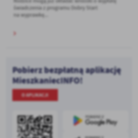
Rodzice mogą już składać wnioski o wypłatę
świadczenia z programu Dobry Start
na wyprawkę...
Pobierz bezpłatną aplikację
MieszkaniecINFO!
O APLIKACJI