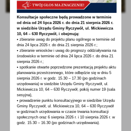
Konsultacje społeczne będą prowadzone w terminie
od dnia od 24 lipca 2026 r. do dnia 21 sierpnia 2026 r.
w siedzibie Urzędu Gminy
Ryczywół, ul. Mickiewicza
10, 64 – 630 Ryczywół, i obejmują:
• zbieranie uwag do projektu planu ogólnego w terminie od
dnia 24 lipca 2026 r. do dnia 21 sierpnia 2026 r.;
• zbieranie wniosków i uwag do prognozy oddziaływania na
POWRÓT
UDOSTĘPNIJ
środowisko w terminie od dnia 24 lipca 2026 r. do dnia 21
sierpnia 2026 r.;
• spotkanie otwarte poprzedzone prezentacją projektu aktu
POPRZEDNI
NASTĘPNY
planowania przestrzennego, które odbędzie się w dniu 5
sierpnia 2026 r.
w godz. 15.30 – 17.30 (po godzinach
urzędowania) w siedzibie Urzędu Gminy Ryczywół, ul.
Mickiewicza 10, 64 – 630 Ryczywół, pokój
numer 19 (sala
Spodobała Ci się informacja? Zostaw nam swoją opinię
sesyjna),
- to dla Ciebie staramy się być najlepsi, a Twoje zdanie
• prowadzenie punktu konsultacyjnego w siedzibie Urzędu
bardzo nam w tym pomoże!
Gminy Ryczywół, ul. Mickiewicza 10, 64 – 630 Ryczywół
w godzinach
urzędowania w czasie trwania konsultacji
społecznych oraz 6 sierpnia 2026 r. i 10 sierpnia 2026 r. w
DODAJ KOMENTARZ
godz. 15.30 – 16.30 (po godzinach
urzędowania).