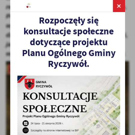
reagowania w sytuacjach kryzysowych.
Pozyskany sprzęt będzie
Rozpoczęły się
wykorzystywany zarówno podczas
konsultacje społeczne
działań związanych z ochroną ludności,
dotyczące projektu
jak i w codziennych sytuacjach
Planu Ogólnego Gminy
wymagających wsparcia mieszkańców.
Ryczywół.