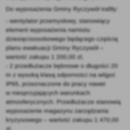
Do wyposażenia Gminy Ryczywół trafiły:
- wentylator przemysłowy, stanowiący
element wyposażenia namiotu
dziesięcioosobowego będącego częścią
planu ewakuacji Gminy Ryczywół –
wartość zakupu 1 200,00 zł,
- 2 przedłużacze bębnowe o długości 20
m z wysoką klasą odporności na wilgoć
IP65, przeznaczone do pracy nawet
w niesprzyjających warunkach
atmosferycznych. Przedłużacze stanowią
wyposażenie magazynu zarządzania
kryzysowego – wartość zakupu 1 470,00
zł,