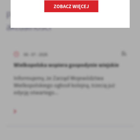
ZOBACZ WIĘCEJ
Pozostałe
aktualności
06 - 07 - 2026
Wielkopolska wspiera gospodynie wiejskie
Informujemy, że Zarząd Województwa
Wielkopolskiego ogłosił kolejną, trzecią już
edycję otwartego...