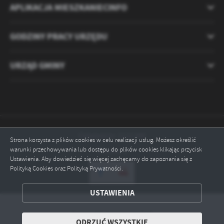
APLIKACJA MIESZKANIECINFO
GODZINY PRACY URZĘDU
URZĄD GMINY
Odwiedzin: 2121395
Strona korzysta z plików cookies w celu realizacji usług. Możesz określić
warunki przechowywania lub dostępu do plików cookies klikając przycisk
Online: 3
Ustawienia. Aby dowiedzieć się więcej zachęcamy do zapoznania się z
Polityką Cookies oraz Polityką Prywatności.
ZAPISZ WYBRANE
USTAWIENIA
ODRZUĆ WSZYSTKIE
Copyright by ryczywol.pl
ODRZUĆ WSZYSTKIE
ZEZWÓL NA WSZYSTKIE