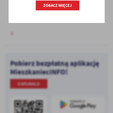
ZOBACZ WIĘCEJ
W poniedziałek 26 sierpnia o godzinie 18:00
w Urzędzie Gminy odbyło się spotkanie
z sołtysami...
Pobierz bezpłatną aplikację
MieszkaniecINFO!
O APLIKACJI