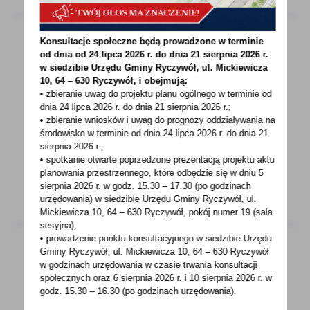
Konsultacje społeczne będą prowadzone w terminie
od dnia od 24 lipca 2026 r. do dnia 21 sierpnia 2026 r.
28 - 08 - 2024
w siedzibie Urzędu Gminy
Ryczywół, ul. Mickiewicza
10, 64 – 630 Ryczywół, i obejmują:
Konkurs ,,Aktywna Wieś Wielkopolska”
• zbieranie uwag do projektu planu ogólnego w terminie od
dnia 24 lipca 2026 r. do dnia 21 sierpnia 2026 r.;
30 sierpnia upływa termin zgłoszeń do
• zbieranie wniosków i uwag do prognozy oddziaływania na
konkursu ,,Aktywna Wieś Wielkopolska”! 11
środowisko w terminie od dnia 24 lipca 2026 r. do dnia 21
sierpnia 2026 r.;
lipca 2024 r...
• spotkanie otwarte poprzedzone prezentacją projektu aktu
planowania przestrzennego, które odbędzie się w dniu 5
sierpnia 2026 r.
w godz. 15.30 – 17.30 (po godzinach
urzędowania) w siedzibie Urzędu Gminy Ryczywół, ul.
Mickiewicza 10, 64 – 630 Ryczywół, pokój
numer 19 (sala
sesyjna),
• prowadzenie punktu konsultacyjnego w siedzibie Urzędu
Gminy Ryczywół, ul. Mickiewicza 10, 64 – 630 Ryczywół
w godzinach
urzędowania w czasie trwania konsultacji
28 - 08 - 2024
społecznych oraz 6 sierpnia 2026 r. i 10 sierpnia 2026 r. w
godz. 15.30 – 16.30 (po godzinach
urzędowania).
Spotkanie z sołtysami