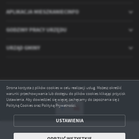
APLIKACJA MIESZKANIECINFO
GODZINY PRACY URZĘDU
URZĄD GMINY
Strona korzysta z plików cookies w celu realizacji usług. Możesz określić
Odwiedzin: 2120890
warunki przechowywania lub dostępu do plików cookies klikając przycisk
Ustawienia. Aby dowiedzieć się więcej zachęcamy do zapoznania się z
Polityką Cookies oraz Polityką Prywatności.
ZAPISZ WYBRANE
USTAWIENIA
ODRZUĆ WSZYSTKIE
Copyright by ryczywol.pl
ODRZUĆ WSZYSTKIE