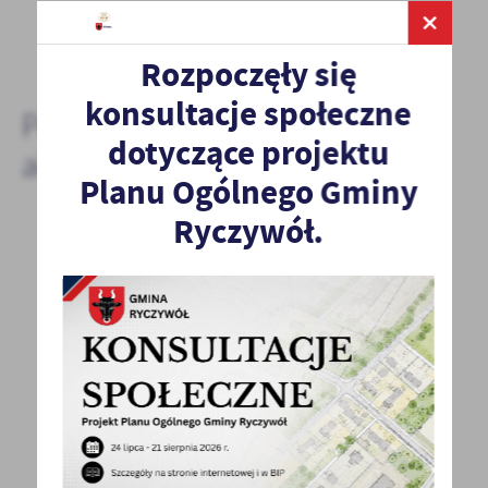
DODAJ KOMENTARZ
Rozpoczęły się
konsultacje społeczne
Pozostałe
dotyczące projektu
aktualności
Planu Ogólnego Gminy
Ryczywół.
29 - 08 - 2024
W hołdzie tragicznie zmarłym strażakom
W dniach 29 i 30 sierpnia 2024 roku odbędą się
pogrzeby państwowe dwóch strażaków, którzy
zginęli...