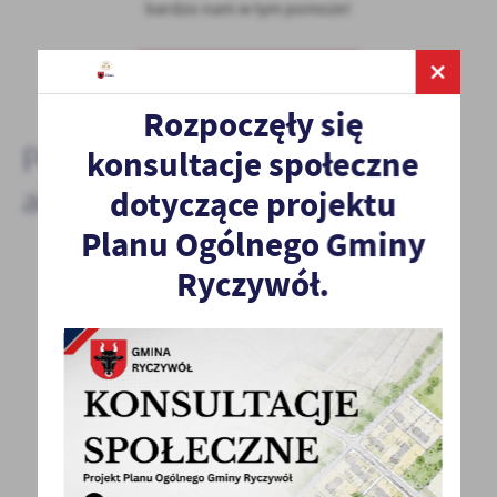
bardzo nam w tym pomoże!
DODAJ KOMENTARZ
Rozpoczęły się
Pozostałe
konsultacje społeczne
aktualności
dotyczące projektu
Planu Ogólnego Gminy
Ryczywół.
25 - 04 - 2023
Wykaz nieruchomości stanowiących własność
Gminy przeznaczonych do najmu
Wykaz znajduje się w załączniku poniżej.