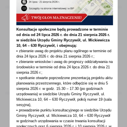
21 - 04 - 2023
Konsultacje społeczne będą prowadzone w terminie
od dnia od 24 lipca 2026 r. do dnia 21 sierpnia 2026 r.
Światowy Dzień Ziemi 22 kwietnia
w siedzibie Urzędu Gminy
Ryczywół, ul. Mickiewicza
10, 64 – 630 Ryczywół, i obejmują:
Już jutro przypada Światowy Dzień Ziemi.
• zbieranie uwag do projektu planu ogólnego w terminie od
Święto to obchodzone jest w naszym kraju od
dnia 24 lipca 2026 r. do dnia 21 sierpnia 2026 r.;
wielu...
• zbieranie wniosków i uwag do prognozy oddziaływania na
środowisko w terminie od dnia 24 lipca 2026 r. do dnia 21
sierpnia 2026 r.;
• spotkanie otwarte poprzedzone prezentacją projektu aktu
planowania przestrzennego, które odbędzie się w dniu 5
sierpnia 2026 r.
w godz. 15.30 – 17.30 (po godzinach
urzędowania) w siedzibie Urzędu Gminy Ryczywół, ul.
Mickiewicza 10, 64 – 630 Ryczywół, pokój
numer 19 (sala
sesyjna),
• prowadzenie punktu konsultacyjnego w siedzibie Urzędu
20 - 04 - 2023
Gminy Ryczywół, ul. Mickiewicza 10, 64 – 630 Ryczywół
w godzinach
urzędowania w czasie trwania konsultacji
Obwieszczenie o zakończeniu postępowania
społecznych oraz 6 sierpnia 2026 r. i 10 sierpnia 2026 r. w