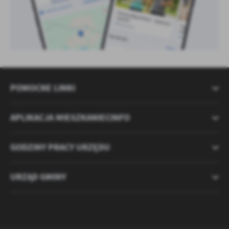
POMOCNE LINKI
APLIKACJA MIESZKANIECINFO
GODZINY PRACY URZĘDU
URZĄD GMINY