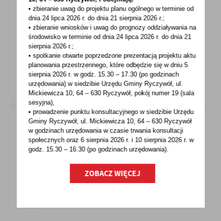
GMINY RYCZYWÓŁ
• zbieranie uwag do projektu planu ogólnego w terminie od
dnia 24 lipca 2026 r. do dnia 21 sierpnia 2026 r.;
• zbieranie wniosków i uwag do prognozy oddziaływania na
JOPEK RECYKLING AgroJOPEK ZBIÓRKA
środowisko w terminie od dnia 24 lipca 2026 r. do dnia 21
ODPADÓW ROLNICZYCHNA TERENIE GMINY
sierpnia 2026 r.;
RYCZYWÓŁ Termin: 28.06.2021r...
• spotkanie otwarte poprzedzone prezentacją projektu aktu
planowania przestrzennego, które odbędzie się w dniu 5
sierpnia 2026 r.
w godz. 15.30 – 17.30 (po godzinach
urzędowania) w siedzibie Urzędu Gminy Ryczywół, ul.
Mickiewicza 10, 64 – 630 Ryczywół, pokój
numer 19 (sala
sesyjna),
• prowadzenie punktu konsultacyjnego w siedzibie Urzędu
Gminy Ryczywół, ul. Mickiewicza 10, 64 – 630 Ryczywół
w godzinach
urzędowania w czasie trwania konsultacji
społecznych oraz 6 sierpnia 2026 r. i 10 sierpnia 2026 r. w
27 - 05 - 2021
godz. 15.30 – 16.30 (po godzinach
urzędowania).
Nowy rekord – blisko 20 mln e-PITów
ZOBACZ WIĘCEJ
19,6 mln deklaracji podatkowych za 2020 r.
złożono elektronicznie, z tego ponad połowę
(10,1 mln...