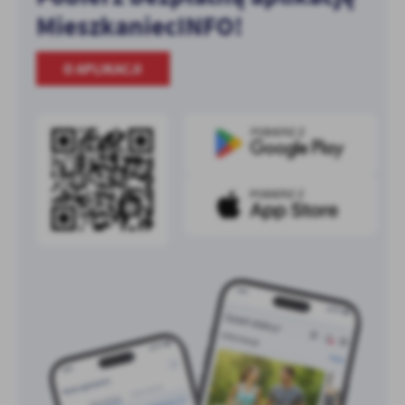
MieszkaniecINFO!
O APLIKACJI