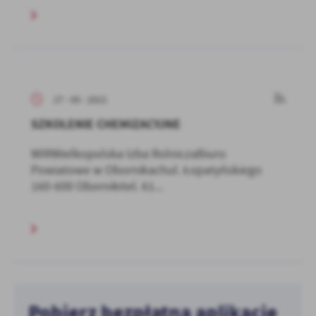
27 - 05 - 2021
SZKOLENIE CHEMIZACYJNE
WIRWielkopolska Izba RolniczaBiuro
Powiatowe w Obornikachul. Łopatyńskiego
160-600 Obornikitel. 61...
Pobierz bezpłatną aplikację