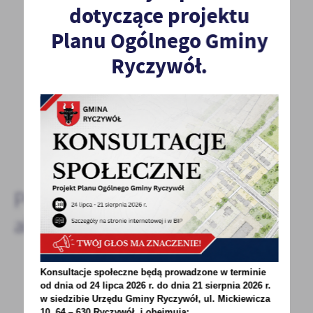
dotyczące projektu
POPRZEDNI
NASTĘPNY
Planu Ogólnego Gminy
Ryczywół.
Spodobała Ci się informacja? Zostaw nam swoją opinię
- to dla Ciebie staramy się być najlepsi, a Twoje zdanie
bardzo nam w tym pomoże!
DODAJ KOMENTARZ
Pozostałe
aktualności
Konsultacje społeczne będą prowadzone w terminie
28 - 05 - 2021
od dnia od 24 lipca 2026 r. do dnia 21 sierpnia 2026 r.
w siedzibie Urzędu Gminy
Ryczywół, ul. Mickiewicza
ZBIÓRKA ODPADÓW ROLNICZYCH NA TERENIE
10, 64 – 630 Ryczywół, i obejmują: