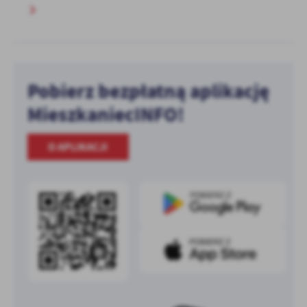
Pobierz bezpłatną aplikację
MieszkaniecINFO!
O APLIKACJI