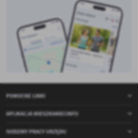
POMOCNE LINKI
APLIKACJA MIESZKANIECINFO
GODZINY PRACY URZĘDU