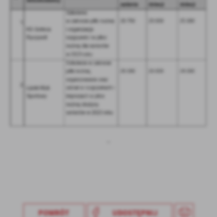
Firmy te działają w charakterze pośredników prezentujących nasze
treści w postaci wiadomości, ofert, komunikatów mediów
społecznościowych.
POWRÓT
UDOSTĘPNIJ