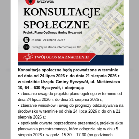
Informacja dla mieszkańców sołectwa
Wiardunki
Ryczywół, dnia 30 stycznia 2023 r. Informacja
dla mieszkańców sołectwa Wiardunki W
związku...
Konsultacje społeczne będą prowadzone w terminie
od dnia od 24 lipca 2026 r. do dnia 21 sierpnia 2026 r.
w siedzibie Urzędu Gminy
Ryczywół, ul. Mickiewicza
10, 64 – 630 Ryczywół, i obejmują:
27 - 01 - 2023
• zbieranie uwag do projektu planu ogólnego w terminie od
dnia 24 lipca 2026 r. do dnia 21 sierpnia 2026 r.;
ZAPROSZENIE DO UDZIAŁU W PRACACH
• zbieranie wniosków i uwag do prognozy oddziaływania na
KOMISJI KONKRUSOWEJ OTWARTEGO
środowisko w terminie od dnia 24 lipca 2026 r. do dnia 21
KONKURSU OFERT NA REALIZACJĘ ZADAŃ
sierpnia 2026 r.;
PUBLICZNYCH W 2023 R.
• spotkanie otwarte poprzedzone prezentacją projektu aktu
planowania przestrzennego, które odbędzie się w dniu 5
sierpnia 2026 r.
w godz. 15.30 – 17.30 (po godzinach
W związku ze zmianą w ogłoszeniu otwartego