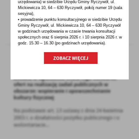
urzędowania) w siedzibie Urzędu Gminy Ryczywół, ul.
konkursu ofert na realizację zadań publicznych
Mickiewicza 10, 64 – 630 Ryczywół, pokój
numer 19 (sala
zawartego...
sesyjna),
• prowadzenie punktu konsultacyjnego w siedzibie Urzędu
Gminy Ryczywół, ul. Mickiewicza 10, 64 – 630 Ryczywół
w godzinach
urzędowania w czasie trwania konsultacji
społecznych oraz 6 sierpnia 2026 r. i 10 sierpnia 2026 r. w
godz. 15.30 – 16.30 (po godzinach
urzędowania).
ZOBACZ WIĘCEJ
27 - 01 - 2023
Zmiana w ogłoszeniu otwartego konkursu
ofert na realizację zadań publicznych w
obszarze: wspieranie i upowszechnianie
kultury fizycznej
Na podstawie art. 13 ustawy z dnia 24 kwietnia
2003 r. o działalności pożytku publicznego i o
wolontariacie...