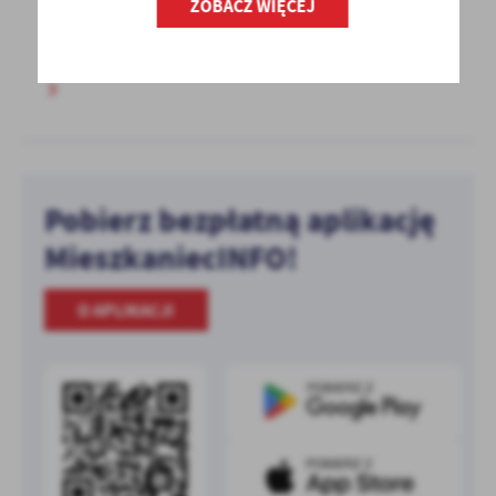
ZOBACZ WIĘCEJ
U. z 2022...
Pobierz bezpłatną aplikację
MieszkaniecINFO!
O APLIKACJI