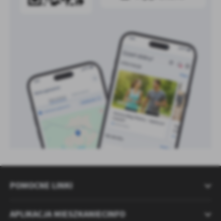
POMOCNE LINKI
APLIKACJA MIESZKANIECINFO