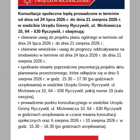
13 - 01 - 2023
Konsultacje społeczne będą prowadzone w terminie
Zaproszenie na warsztaty
od dnia od 24 lipca 2026 r. do dnia 21 sierpnia 2026 r.
w siedzibie Urzędu Gminy
Ryczywół, ul. Mickiewicza
Urząd Marszałkowski Województwa
10, 64 – 630 Ryczywół, i obejmują:
Wielkopolskiego w Poznaniu DEPARTAMENT
• zbieranie uwag do projektu planu ogólnego w terminie od
dnia 24 lipca 2026 r. do dnia 21 sierpnia 2026 r.;
KORZYSTANIA I INFORMACJI...
• zbieranie wniosków i uwag do prognozy oddziaływania na
środowisko w terminie od dnia 24 lipca 2026 r. do dnia 21
sierpnia 2026 r.;
• spotkanie otwarte poprzedzone prezentacją projektu aktu
planowania przestrzennego, które odbędzie się w dniu 5
sierpnia 2026 r.
w godz. 15.30 – 17.30 (po godzinach
urzędowania) w siedzibie Urzędu Gminy Ryczywół, ul.
Mickiewicza 10, 64 – 630 Ryczywół, pokój
numer 19 (sala
sesyjna),
11 - 01 - 2023
• prowadzenie punktu konsultacyjnego w siedzibie Urzędu
Gminy Ryczywół, ul. Mickiewicza 10, 64 – 630 Ryczywół
XLIV Nadzwyczajna Sesja Rady Gminy w dniu
w godzinach
urzędowania w czasie trwania konsultacji
12.01.2023 r.
społecznych oraz 6 sierpnia 2026 r. i 10 sierpnia 2026 r. w
godz. 15.30 – 16.30 (po godzinach
urzędowania).
Na podstawie art. 20 ust. 3 ustawy z dnia 8
marca 1990 roku o samorządzie gminnym (Dz.