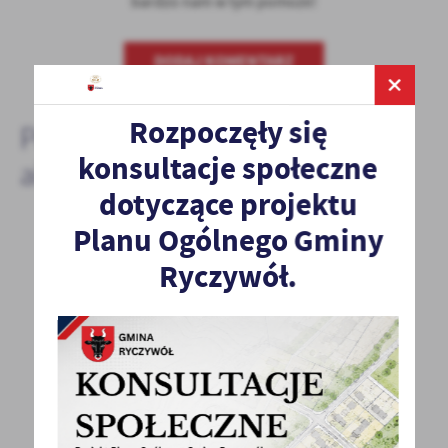
bardzo nam w tym pomoże!
DODAJ KOMENTARZ
Rozpoczęły się
Pozostałe
konsultacje społeczne
aktualności
dotyczące projektu
Planu Ogólnego Gminy
21 - 10 - 2022
Ryczywół.
Spotkanie z przedstawicielami Fundacji
Pomocy Wzajemnej Barka z Poznania
Zapraszamy przedstawicieli organizacji
pozarządowych, kół gospodyń wiejskich
i innych zainteresowanych...