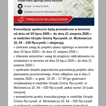
Konsultacje społeczne będą prowadzone w terminie
21 - 10 - 2022
od dnia od 24 lipca 2026 r. do dnia 21 sierpnia 2026 r.
w siedzibie Urzędu Gminy
Ryczywół, ul. Mickiewicza
WAŻNA INFORMACJA DOTYCZĄCA ZAKUPU
10, 64 – 630 Ryczywół, i obejmują:
PRZEZ MIESZKAŃCÓW GMINY RYCZYWÓŁ
• zbieranie uwag do projektu planu ogólnego w terminie od
WĘGLA NA PREFERENCYJNYCH WARUNKACH
dnia 24 lipca 2026 r. do dnia 21 sierpnia 2026 r.;
• zbieranie wniosków i uwag do prognozy oddziaływania na
W związku z możliwością dystrybucji węgla
środowisko w terminie od dnia 24 lipca 2026 r. do dnia 21
sierpnia 2026 r.;
przez samorządy, Gmina Ryczywół jest
• spotkanie otwarte poprzedzone prezentacją projektu aktu
zobowiązana...
planowania przestrzennego, które odbędzie się w dniu 5
sierpnia 2026 r.
w godz. 15.30 – 17.30 (po godzinach
urzędowania) w siedzibie Urzędu Gminy Ryczywół, ul.
Mickiewicza 10, 64 – 630 Ryczywół, pokój
numer 19 (sala
sesyjna),
• prowadzenie punktu konsultacyjnego w siedzibie Urzędu
Gminy Ryczywół, ul. Mickiewicza 10, 64 – 630 Ryczywół
w godzinach
urzędowania w czasie trwania konsultacji