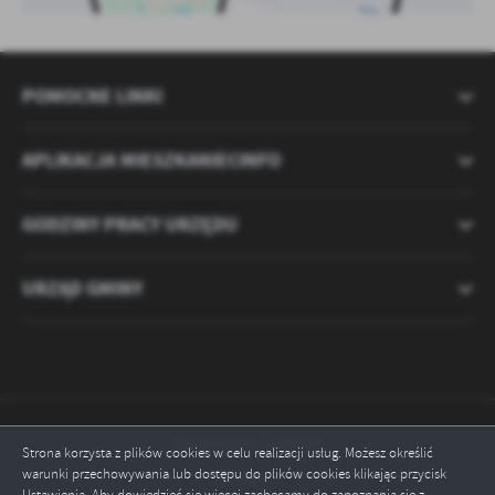
POMOCNE LINKI
APLIKACJA MIESZKANIECINFO
GODZINY PRACY URZĘDU
URZĄD GMINY
Odwiedzin: 2120828
Strona korzysta z plików cookies w celu realizacji usług. Możesz określić
warunki przechowywania lub dostępu do plików cookies klikając przycisk
Online: 1
Ustawienia. Aby dowiedzieć się więcej zachęcamy do zapoznania się z