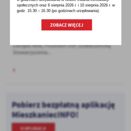
społecznych oraz 6 sierpnia 2026 r. i 10 sierpnia 2026 r. w
21 - 10 - 2022
godz. 15.30 – 16.30 (po godzinach
urzędowania).
LGD Kraina Trzech Rzek zaprasza na
ZOBACZ WIĘCEJ
szkolenia!
Jeśli jesteś Sołtysem/ką, Przewodniczącą
Zarządu Koła, Prezesem OSP, Działaczem/ką
Stowarzyszenia...
Pobierz bezpłatną aplikację
MieszkaniecINFO!
O APLIKACJI