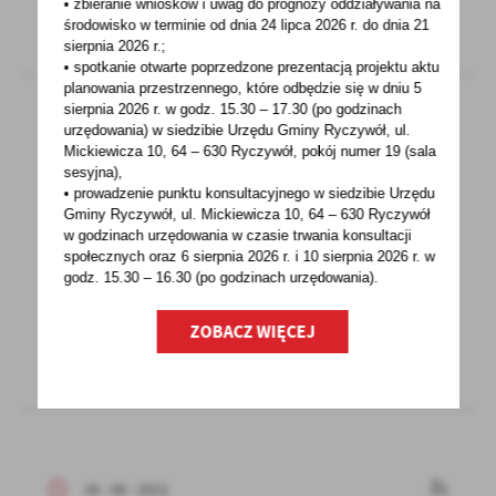
• zbieranie wniosków i uwag do prognozy oddziaływania na
środowisko w terminie od dnia 24 lipca 2026 r. do dnia 21
sierpnia 2026 r.;
• spotkanie otwarte poprzedzone prezentacją projektu aktu
planowania przestrzennego, które odbędzie się w dniu 5
sierpnia 2026 r.
w godz. 15.30 – 17.30 (po godzinach
urzędowania) w siedzibie Urzędu Gminy Ryczywół, ul.
Mickiewicza 10, 64 – 630 Ryczywół, pokój
numer 19 (sala
29 - 08 - 2022
sesyjna),
ZBIÓRKA ODPADÓW ROLNICZYCH
• prowadzenie punktu konsultacyjnego w siedzibie Urzędu
Gminy Ryczywół, ul. Mickiewicza 10, 64 – 630 Ryczywół
Planowany termin: 5.09.2022r.Miejsce zbiórki:
w godzinach
urzędowania w czasie trwania konsultacji
społecznych oraz 6 sierpnia 2026 r. i 10 sierpnia 2026 r. w
ul. Kolejowa w Ryczywole(teren targowiska –
godz. 15.30 – 16.30 (po godzinach
urzędowania).
dz. nr...
ZOBACZ WIĘCEJ
26 - 08 - 2022