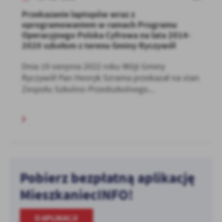
Przekazanie laptopów wraz z
oprogramowaniem w ramach Programu
Operacyjnego Polska Cyfrowa na lata 2014-
2020 szkołom z terenu Gminy Ryczywół
Dnia 19 sierpnia 2022 roku Wójt Gminy
Ryczywół Pan Henryk Szrama przekazał na stan
Zespołu Szkolno-Przedszkolnego...
Pobierz bezpłatną aplikację
MieszkaniecINFO!
O APLIKACJI