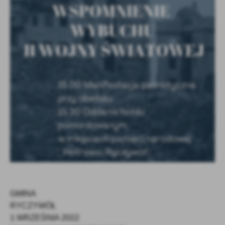
Firmy te działają w charakterze pośredników prezentujących nasze
treści w postaci wiadomości, ofert, komunikatów mediów
społecznościowych.
GMINA
RYCZYWÓŁ
1 WRZEŚNIA 2022