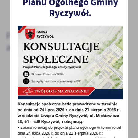
Planu Ogólnego Gminy
Ryczywół.
DODAJ KOMENTARZ
Pozostałe
aktualności
29 - 08 - 2022
WIR ZAPRASZA DO UDZIAŁU W DEBACIE
ROLNICZO- ŁOWIECKIEJ
RADA POWIATOWA WIELKOPOLSKIEJ IZBY
Konsultacje społeczne będą prowadzone w terminie
od dnia od 24 lipca 2026 r. do dnia 21 sierpnia 2026 r.
ROLNICZEJ w OBORNIKACHserdecznie
w siedzibie Urzędu Gminy
Ryczywół, ul. Mickiewicza
zaprasza do udziałuw DEBACIE ROLNICZO-
10, 64 – 630 Ryczywół, i obejmują:
ŁOWIECKIEJktóra...
• zbieranie uwag do projektu planu ogólnego w terminie od
dnia 24 lipca 2026 r. do dnia 21 sierpnia 2026 r.;