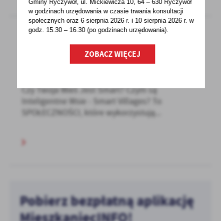
Gminy Ryczywół, ul. Mickiewicza 10, 64 – 630 Ryczywół
w godzinach
urzędowania w czasie trwania konsultacji
społecznych oraz 6 sierpnia 2026 r. i 10 sierpnia 2026 r. w
godz. 15.30 – 16.30 (po godzinach
urzędowania).
09 - 08 - 2022
ZOBACZ WIĘCEJ
Smart Villages
Czy Twoja Wieś Jest Smart? Czym są
Inteligentne Wsie - Smart Villages? To
SPOŁECZNOŚCI, które wykorzystują...
Pobierz bezpłatną aplikację
MieszkaniecINFO!