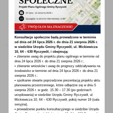
STRAŻNICY PUSZCZY NOTECKIEJ W 30- tą
rocznicępozaru Puszczy Noteckiej serdecznie
zapraszamy na happening...
Konsultacje społeczne będą prowadzone w terminie
od dnia od 24 lipca 2026 r. do dnia 21 sierpnia 2026 r.
w siedzibie Urzędu Gminy
Ryczywół, ul. Mickiewicza
10, 64 – 630 Ryczywół, i obejmują:
• zbieranie uwag do projektu planu ogólnego w terminie od
dnia 24 lipca 2026 r. do dnia 21 sierpnia 2026 r.;
09 - 08 - 2022
• zbieranie wniosków i uwag do prognozy oddziaływania na
Obcokrajowcy w Wielkopolsce i w kraju
środowisko w terminie od dnia 24 lipca 2026 r. do dnia 21
sierpnia 2026 r.;
• spotkanie otwarte poprzedzone prezentacją projektu aktu
Liczba cudzoziemców zgłoszonych do
planowania przestrzennego, które odbędzie się w dniu 5
ubezpieczeń społecznych w Zakładzie
sierpnia 2026 r.
w godz. 15.30 – 17.30 (po godzinach
Ubezpieczeń Społecznych...
urzędowania) w siedzibie Urzędu Gminy Ryczywół, ul.
Mickiewicza 10, 64 – 630 Ryczywół, pokój
numer 19 (sala
sesyjna),
• prowadzenie punktu konsultacyjnego w siedzibie Urzędu