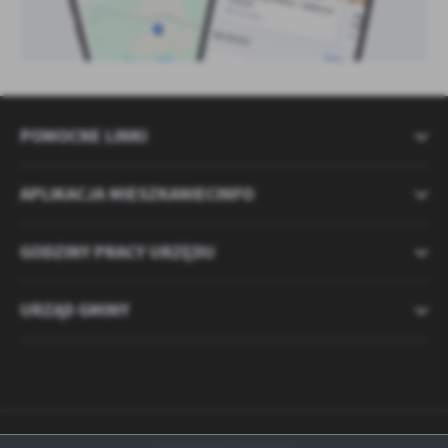
POMOCNE LINKI
APLIKACJA MIESZKANIECINFO
GODZINY PRACY URZĘDU
URZĄD GMINY