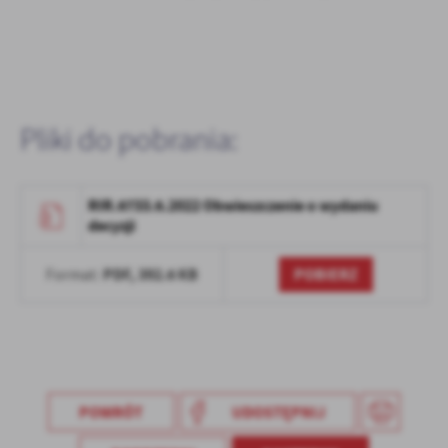
Firmy te działają w charakterze pośredników prezentujących nasze
treści w postaci wiadomości, ofert, komunikatów mediów
społecznościowych.
Pliki do pobrania:
RIR.6733.6.2022 Obwieszczenie o wydaniu
decyzji
PDF,
392.6 KB
POBIERZ
Format:
POWRÓT
UDOSTĘPNIJ