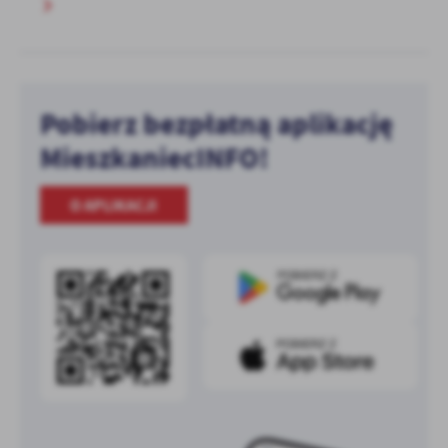
Pobierz bezpłatną aplikację
MieszkaniecINFO!
O APLIKACJI