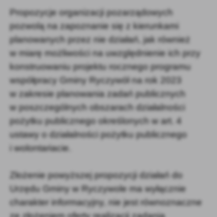
Propozycje organizacji pozarządowych
pozwolą na zapoznanie się z kierunkami
planowanych przez nie działań, jak również
w miarę możliwości na uwzględnienie ich przy
konstruowaniu projektu rocznego programu
współpracy Gminy Ryczywół na rok 2023
w zakresie planowania zadań publicznych
w poszczególnych obszarach działalności
pożytku publicznego określonych w art. 4
ustawy o działalności pożytku publicznego
i wolontariacie.
Złożenie powyższej propozycji działań do
Urzędu Gminy w Ryczywole ma wyłącznie
charakter informacyjny, nie jest równoznaczne
ze złożeniem oferty realizacji zadania