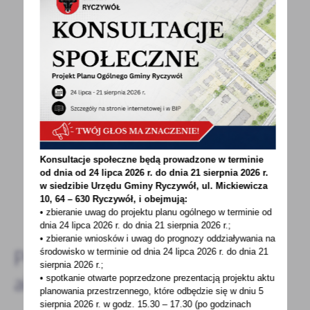
POWRÓT
UDOSTĘPNIJ
POPRZEDNI
NASTĘPNY
Spodobała Ci się informacja? Zostaw nam swoją opinię
- to dla Ciebie staramy się być najlepsi, a Twoje zdanie
Konsultacje społeczne będą prowadzone w terminie
bardzo nam w tym pomoże!
od dnia od 24 lipca 2026 r. do dnia 21 sierpnia 2026 r.
w siedzibie Urzędu Gminy
Ryczywół, ul. Mickiewicza
10, 64 – 630 Ryczywół, i obejmują:
DODAJ KOMENTARZ
• zbieranie uwag do projektu planu ogólnego w terminie od
dnia 24 lipca 2026 r. do dnia 21 sierpnia 2026 r.;
• zbieranie wniosków i uwag do prognozy oddziaływania na
Pozostałe
środowisko w terminie od dnia 24 lipca 2026 r. do dnia 21
sierpnia 2026 r.;
aktualności
• spotkanie otwarte poprzedzone prezentacją projektu aktu
planowania przestrzennego, które odbędzie się w dniu 5
sierpnia 2026 r.
w godz. 15.30 – 17.30 (po godzinach