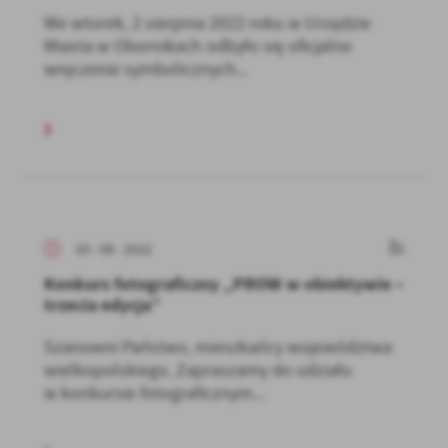
We wtorek, 2 sierpnia 2022 roku w Urzędzie
Miasta w Obornikach odbyło się oficjalne
wręczenie symbolicznych...
03 - 08 - 2022
Konkurs fotograficzny „PROW w obiektywie –
trzecia edycja”
Szanowni Państwo, mieszkańcy województwa
wielkopolskiego, Zapraszamy do udziału
w konkursie fotograficznym...