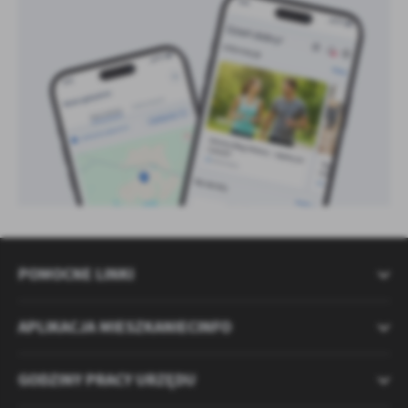
POMOCNE LINKI
APLIKACJA MIESZKANIECINFO
GODZINY PRACY URZĘDU