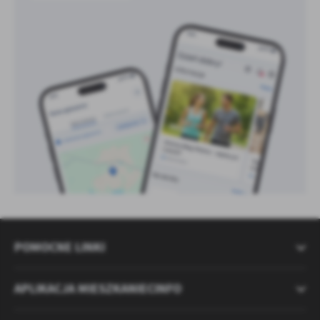
POMOCNE LINKI
APLIKACJA MIESZKANIECINFO