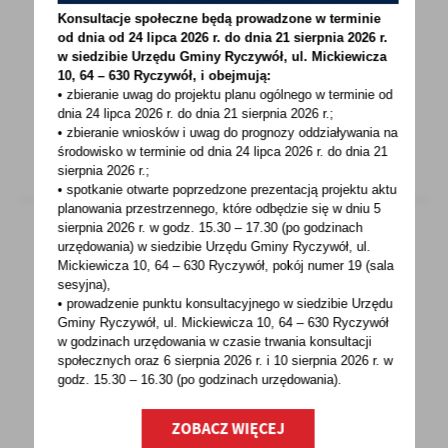
Ukrainy
Konsultacje społeczne będą prowadzone w terminie
od dnia od 24 lipca 2026 r. do dnia 21 sierpnia 2026 r.
Urząd Gminy w Ryczywole informuje, iż
w siedzibie Urzędu Gminy
Ryczywół, ul. Mickiewicza
świadczenie pieniężne za zapewnienie
10, 64 – 630 Ryczywół, i obejmują:
zakwaterowania i wyżywienia...
• zbieranie uwag do projektu planu ogólnego w terminie od
dnia 24 lipca 2026 r. do dnia 21 sierpnia 2026 r.;
• zbieranie wniosków i uwag do prognozy oddziaływania na
środowisko w terminie od dnia 24 lipca 2026 r. do dnia 21
sierpnia 2026 r.;
• spotkanie otwarte poprzedzone prezentacją projektu aktu
planowania przestrzennego, które odbędzie się w dniu 5
sierpnia 2026 r.
w godz. 15.30 – 17.30 (po godzinach
urzędowania) w siedzibie Urzędu Gminy Ryczywół, ul.
Mickiewicza 10, 64 – 630 Ryczywół, pokój
numer 19 (sala
04 - 04 - 2022
sesyjna),
Informacja o realizacji projektu pn. "Aktywna
• prowadzenie punktu konsultacyjnego w siedzibie Urzędu
Gminy Ryczywół, ul. Mickiewicza 10, 64 – 630 Ryczywół
integracja w powiecie gostyńskim i
w godzinach
urzędowania w czasie trwania konsultacji
śremskim"
społecznych oraz 6 sierpnia 2026 r. i 10 sierpnia 2026 r. w
godz. 15.30 – 16.30 (po godzinach
urzędowania).
Kancelaria Ekonomii Społecznej non
profit spółka z o graniczną odpowiedzialnością
ZOBACZ WIĘCEJ
ul. Dubienka...