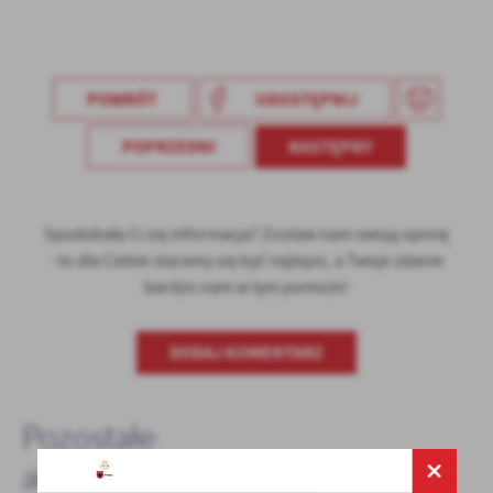
Firmy te działają w charakterze pośredników prezentujących nasze
treści w postaci wiadomości, ofert, komunikatów mediów
społecznościowych.
POWRÓT
UDOSTĘPNIJ
POPRZEDNI
NASTĘPNY
Spodobała Ci się informacja? Zostaw nam swoją opinię
- to dla Ciebie staramy się być najlepsi, a Twoje zdanie
bardzo nam w tym pomoże!
DODAJ KOMENTARZ
Pozostałe
aktualności