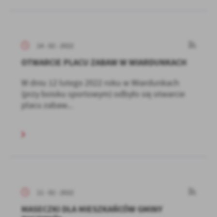
14 - 02 - 2022
OTWARCIE PLACU ZABAW W WIARDUNKACH
W dniu 12 lutego 2022 roku w Wiardunkach
(przy boisku sportowym) odbyło się otwarcie
placu zabaw...
11 - 02 - 2022
MASECZKI DLA MIESZKAŃCÓW GMINY