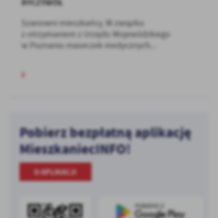
RYCZYWÓŁ
Szanowni mieszkańcy, W związku
z otrzymaniem z Urzędu Wojewódzkiego
w Poznaniu maseczek medycznych...
Pobierz bezpłatną aplikację
MieszkaniecINFO!
O APLIKACJI