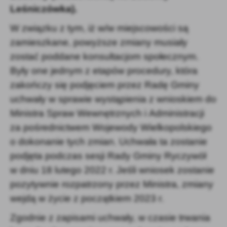
Leśniczówka).
W związku z tym, iż w/w miejscowości są
zamieszkane, powyższe zmiany musiały
zostać poddane konsultacjom społecznym.
Były one jednym z etapów procedury, która
zakończy się podjęciem przez Radę Gminy
uchwały w sprawie wystąpienia z wnioskiem do
Ministra Spraw Wewnętrznych i Administracji
za pośrednictwem Wojewody Wielkopolskiego
o dokonanie tych zmian. Uchwała ta zostanie
podjęta podczas sesji Rady Gminy Ryczywół
w dniu 18 lutego 2022 r. Jeśli wniosek zostanie
pozytywnie rozpatrzony przez Ministra, zmiany
wejdą w życie z początkiem 2023 r.
Zgodnie z zapisami uchwały, w czasie trwania