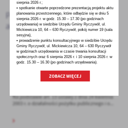
sierpnia 2026 r.;
• spotkanie otwarte poprzedzone prezentacją projektu aktu
Pozostałe
planowania przestrzennego, które odbędzie się w dniu 5
sierpnia 2026 r.
w godz. 15.30 – 17.30 (po godzinach
aktualności
urzędowania) w siedzibie Urzędu Gminy Ryczywół, ul.
Mickiewicza 10, 64 – 630 Ryczywół, pokój
numer 19 (sala
sesyjna),
• prowadzenie punktu konsultacyjnego w siedzibie Urzędu
Gminy Ryczywół, ul. Mickiewicza 10, 64 – 630 Ryczywół
16 - 02 - 2022
w godzinach
urzędowania w czasie trwania konsultacji
społecznych oraz 6 sierpnia 2026 r. i 10 sierpnia 2026 r. w
OGŁOSZENIA OTWARTEGO KONKURSU OFERT
godz. 15.30 – 16.30 (po godzinach
urzędowania).
NA REALIZACJĘ ZADAŃ PUBLICZNYCH W
OBSZARZE DZIAŁALNOŚCI WSPOMAGAJĄCEJ
ZOBACZ WIĘCEJ
ROZWÓJ WSPÓLNOT I SPOŁECZNOŚCI
LOKALNYCH
Na podstawie art. 13 ustawy z dnia 24 kwietnia
2003 r. o działalności pożytku publicznego i o...