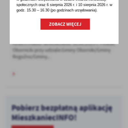
społecznych oraz 6 sierpnia 2026 r. i 10 sierpnia 2026 r. w
godz. 15.30 – 16.30 (po godzinach
urzędowania).
02 - 12 - 2022
ZOBACZ WIĘCEJ
Program usuwania wyrobów zawieracjących
azbest
AZBESTnabór wnioskówdo 30.06.2023 r. Powiat
Obornicki przy udziale:Gminy Oborniki/Gminy
Rogoźno/Gminy...
Pobierz bezpłatną aplikację
MieszkaniecINFO!