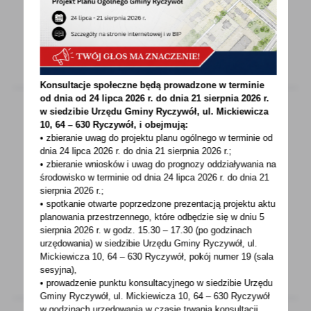
serdeczne podziękowania...
Konsultacje społeczne będą prowadzone w terminie
od dnia od 24 lipca 2026 r. do dnia 21 sierpnia 2026 r.
w siedzibie Urzędu Gminy
Ryczywół, ul. Mickiewicza
10, 64 – 630 Ryczywół, i obejmują:
02 - 12 - 2022
• zbieranie uwag do projektu planu ogólnego w terminie od
dnia 24 lipca 2026 r. do dnia 21 sierpnia 2026 r.;
PŁATNOŚĆ ZA WĘGIEL I MECHANIZM ODBIORU
• zbieranie wniosków i uwag do prognozy oddziaływania na
środowisko w terminie od dnia 24 lipca 2026 r. do dnia 21
UWAGA! Gmina Ryczywół nie ponosi
sierpnia 2026 r.;
• spotkanie otwarte poprzedzone prezentacją projektu aktu
odpowiedzialności za jakość i pochodzenie
planowania przestrzennego, które odbędzie się w dniu 5
węgla dostarczonego...
sierpnia 2026 r.
w godz. 15.30 – 17.30 (po godzinach
urzędowania) w siedzibie Urzędu Gminy Ryczywół, ul.
Mickiewicza 10, 64 – 630 Ryczywół, pokój
numer 19 (sala
sesyjna),
• prowadzenie punktu konsultacyjnego w siedzibie Urzędu
Gminy Ryczywół, ul. Mickiewicza 10, 64 – 630 Ryczywół
w godzinach
urzędowania w czasie trwania konsultacji