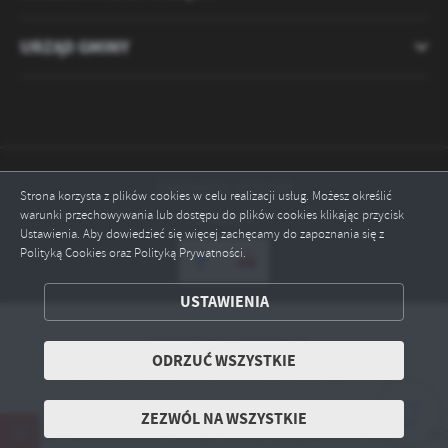
URZĄD GMINY
Odwiedzin: 2121188
Strona korzysta z plików cookies w celu realizacji usług. Możesz określić
warunki przechowywania lub dostępu do plików cookies klikając przycisk
Online: 1
Ustawienia. Aby dowiedzieć się więcej zachęcamy do zapoznania się z
Polityką Cookies oraz Polityką Prywatności.
ZAPISZ WYBRANE
USTAWIENIA
ODRZUĆ WSZYSTKIE
Copyright by ryczywol.pl
ODRZUĆ WSZYSTKIE
Powered by
2ClickPortal® - Portale nowej generacji
ZEZWÓL NA WSZYSTKIE
ZEZWÓL NA WSZYSTKIE
ziałek, 17 sierpnia 2026 r., Urząd Gminy Ryczywół oraz Gminny Oś