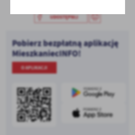
UDOSTĘPNIJ
Pobierz bezpłatną aplikację
MieszkaniecINFO!
O APLIKACJI