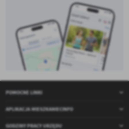
POMOCNE LINKI
APLIKACJA MIESZKANIECINFO
GODZINY PRACY URZĘDU