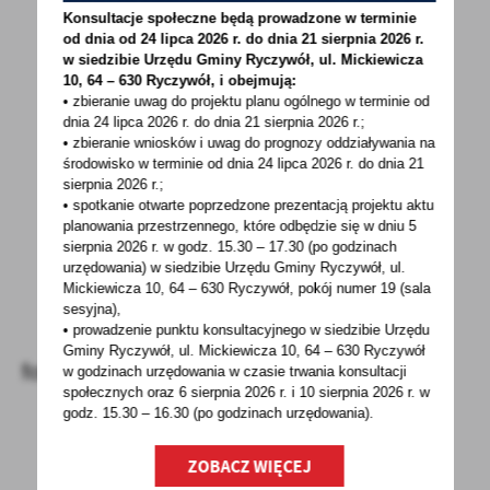
Konsultacje społeczne będą prowadzone w terminie
od dnia od 24 lipca 2026 r. do dnia 21 sierpnia 2026 r.
w siedzibie Urzędu Gminy
Ryczywół, ul. Mickiewicza
10, 64 – 630 Ryczywół, i obejmują:
• zbieranie uwag do projektu planu ogólnego w terminie od
dnia 24 lipca 2026 r. do dnia 21 sierpnia 2026 r.;
• zbieranie wniosków i uwag do prognozy oddziaływania na
środowisko w terminie od dnia 24 lipca 2026 r. do dnia 21
sierpnia 2026 r.;
• spotkanie otwarte poprzedzone prezentacją projektu aktu
planowania przestrzennego, które odbędzie się w dniu 5
sierpnia 2026 r.
w godz. 15.30 – 17.30 (po godzinach
urzędowania) w siedzibie Urzędu Gminy Ryczywół, ul.
Mickiewicza 10, 64 – 630 Ryczywół, pokój
numer 19 (sala
sesyjna),
• prowadzenie punktu konsultacyjnego w siedzibie Urzędu
Gminy Ryczywół, ul. Mickiewicza 10, 64 – 630 Ryczywół
fot.: Paulina Jaszczyk
w godzinach
urzędowania w czasie trwania konsultacji
społecznych oraz 6 sierpnia 2026 r. i 10 sierpnia 2026 r. w
godz. 15.30 – 16.30 (po godzinach
urzędowania).
ZOBACZ WIĘCEJ