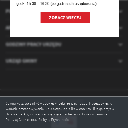
godz. 15.30 – 16.30 (po godzinach
urzędowania).
POMOCNE LINKI
ZOBACZ WIĘCEJ
APLIKACJA MIESZKANIECINFO
GODZINY PRACY URZĘDU
URZĄD GMINY
Odwiedzin: 2121320
Strona korzysta z plików cookies w celu realizacji usług. Możesz określić
warunki przechowywania lub dostępu do plików cookies klikając przycisk
Online: 1
Ustawienia. Aby dowiedzieć się więcej zachęcamy do zapoznania się z
Polityką Cookies oraz Polityką Prywatności.