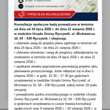
treści w postaci wiadomości, ofert, komunikatów mediów
społecznościowych.
Konsultacje społeczne będą prowadzone w terminie
od dnia od 24 lipca 2026 r. do dnia 21 sierpnia 2026 r.
w siedzibie Urzędu Gminy
Ryczywół, ul. Mickiewicza
10, 64 – 630 Ryczywół, i obejmują:
• zbieranie uwag do projektu planu ogólnego w terminie od
dnia 24 lipca 2026 r. do dnia 21 sierpnia 2026 r.;
• zbieranie wniosków i uwag do prognozy oddziaływania na
środowisko w terminie od dnia 24 lipca 2026 r. do dnia 21
sierpnia 2026 r.;
• spotkanie otwarte poprzedzone prezentacją projektu aktu
planowania przestrzennego, które odbędzie się w dniu 5
sierpnia 2026 r.
w godz. 15.30 – 17.30 (po godzinach
urzędowania) w siedzibie Urzędu Gminy Ryczywół, ul.
Mickiewicza 10, 64 – 630 Ryczywół, pokój
numer 19 (sala
sesyjna),
• prowadzenie punktu konsultacyjnego w siedzibie Urzędu
Gminy Ryczywół, ul. Mickiewicza 10, 64 – 630 Ryczywół
w godzinach
urzędowania w czasie trwania konsultacji
społecznych oraz 6 sierpnia 2026 r. i 10 sierpnia 2026 r. w