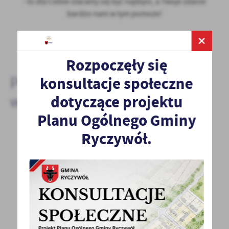
- to dla Ciebie staramy się być najlepsi, a Twoje zdanie
bardzo nam w tym pomoże!
DODAJ KOMENTARZ
Rozpoczęły się
konsultacje społeczne
Pozostałe
dotyczące projektu
wydarzenia
Planu Ogólnego Gminy
Ryczywół.
11 - 09 - 2025 Godz. 17:00
Radość tworzenia rękodzieła – „wiklina
papierowa”
KGW ENTUZJASTKI ZAPRASZA MŁODZIEŻ I
DOROSŁYCH NA SPOTKANIA Z CYKLU RADOŚĆ
TWORZENIA RĘKODZIEŁA...