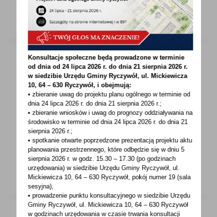
Konsultacje społeczne będą prowadzone w terminie
od dnia od 24 lipca 2026 r. do dnia 21 sierpnia 2026 r.
12 - 09 - 2025 Godz. 12:00
w siedzibie Urzędu Gminy
Ryczywół, ul. Mickiewicza
10, 64 – 630 Ryczywół, i obejmują:
Bezpłatne badanie mammograficzne
• zbieranie uwag do projektu planu ogólnego w terminie od
dnia 24 lipca 2026 r. do dnia 21 sierpnia 2026 r.;
Link do artykułu:
• zbieranie wniosków i uwag do prognozy oddziaływania na
https://ryczywol.pl/aktualnosci/dbaj-o-
środowisko w terminie od dnia 24 lipca 2026 r. do dnia 21
sierpnia 2026 r.;
zdrowie-przyjdz-na-bezplatne-badanie-
• spotkanie otwarte poprzedzone prezentacją projektu aktu
mammograficzne-w-ryczywole.html
planowania przestrzennego, które odbędzie się w dniu 5
sierpnia 2026 r.
w godz. 15.30 – 17.30 (po godzinach
urzędowania) w siedzibie Urzędu Gminy Ryczywół, ul.
Mickiewicza 10, 64 – 630 Ryczywół, pokój
numer 19 (sala
sesyjna),
• prowadzenie punktu konsultacyjnego w siedzibie Urzędu
Gminy Ryczywół, ul. Mickiewicza 10, 64 – 630 Ryczywół
w godzinach
urzędowania w czasie trwania konsultacji