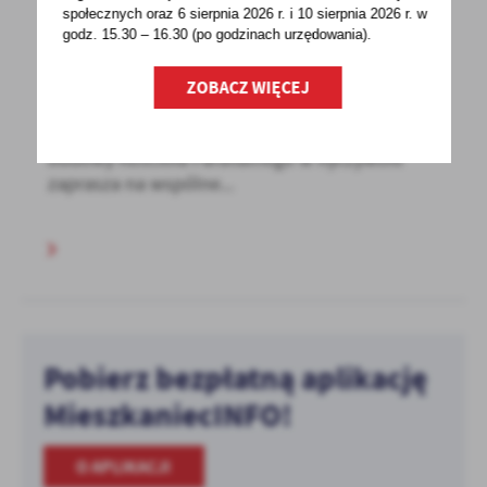
społecznych oraz 6 sierpnia 2026 r. i 10 sierpnia 2026 r. w
13 - 09 - 2025 Godz. 00:00
godz. 15.30 – 16.30 (po godzinach
urzędowania).
100-LECIE BUDOWY KOŚCIOŁA PARAFIALNEGO
PW. ŚW. MIKOŁAJA W RYCZYWOLE
ZOBACZ WIĘCEJ
Komitet Organizacyjny Obchodów 100. rocznicy
budowy Kościoła Parafialnego w Ryczywole
zaprasza na wspólne...
Pobierz bezpłatną aplikację
MieszkaniecINFO!
O APLIKACJI