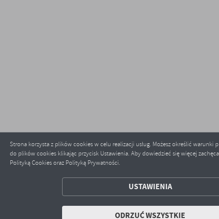
Strona korzysta z plików cookies w celu realizacji usług. Możesz określić warunk
do plików cookies klikając przycisk Ustawienia. Aby dowiedzieć się więcej zachęc
Polityką Cookies oraz Polityką Prywatności.
ZAPISZ WYBRANE
USTAWIENIA
ODRZUĆ WSZYSTKIE
ODRZUĆ WSZYSTKIE