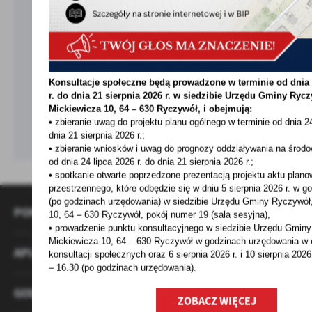
Konsultacje społeczne będą prowadzone w terminie od dnia 
r. do dnia 21 sierpnia 2026 r. w siedzibie Urzędu Gminy
Rycz
Mickiewicza 10, 64 – 630 Ryczywół, i obejmują:
• zbieranie uwag do projektu planu ogólnego w terminie od dnia 24
dnia 21 sierpnia 2026 r.;
• zbieranie wniosków i uwag do prognozy oddziaływania na środo
od dnia 24 lipca 2026 r. do dnia 21 sierpnia 2026 r.;
• spotkanie otwarte poprzedzone prezentacją projektu aktu plano
przestrzennego, które odbędzie się w dniu 5 sierpnia 2026 r.
w go
(po godzinach urzędowania) w siedzibie Urzędu Gminy Ryczywół,
POMOCNE LINKI
10, 64 – 630 Ryczywół, pokój
numer 19 (sala sesyjna),
• prowadzenie punktu konsultacyjnego w siedzibie Urzędu Gminy
Mickiewicza 10, 64 – 630 Ryczywół w godzinach
urzędowania w 
APLIKACJA MIESZKANIECINFO
konsultacji społecznych oraz 6 sierpnia 2026 r. i 10 sierpnia 2026
– 16.30 (po godzinach
urzędowania).
GODZINY PRACY URZĘDU
ZOBACZ WIĘCEJ