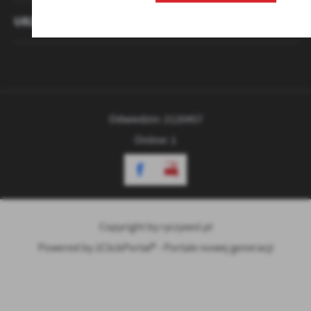
URZĄD GMINY
Odwiedzin: 2120457
Online: 1
Copyright by ryczywol.pl
Powered by
2ClickPortal® - Portale nowej generacji