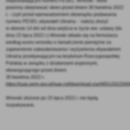
nieposiadającym numeru PESEL. Wnioski - które
powinny obejmować okres przed dniem 30 kwietnia 2022
r. - czyli przed wprowadzeniem obowiązku podawania
numeru PESEL obywateli Ukrainy - należy złożyć
w okresie 14 dni od dnia wejścia w życie ww. ustawy (do
dnia 15 lipca 2022 r.) Wnioski składa się na formularzu
według wzoru wniosku o świadczenie pieniężne za
zapewnienie zakwaterowania i wyżywienia obywatelom
Ukrainy przebywającym na terytorium Rzeczypospolitej
Polskiej w związku z działaniami wojennymi,
obowiązującego przed dniem
30 kwietnia 2022 r.
https://isap.sejm.gov.pl/isap.nsf/download.xsp/WDU20220
Wnioski złożone po 15 lipca 2022 r. nie będą
rozpatrywane.