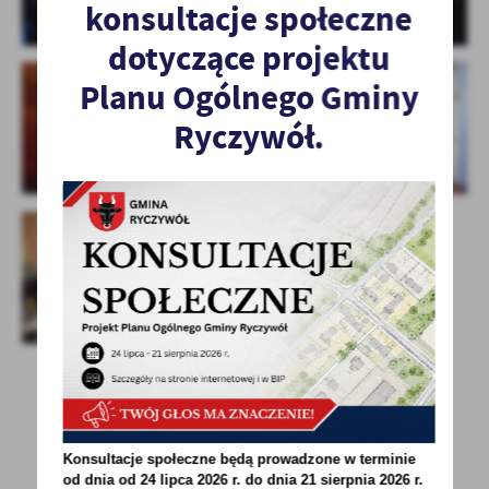
konsultacje społeczne
treści w postaci wiadomości, ofert, komunikatów mediów
społecznościowych.
dotyczące projektu
Planu Ogólnego Gminy
Ryczywół.
POWRÓT
UDOSTĘPNIJ
Konsultacje społeczne będą prowadzone w terminie
POPRZEDNIA
NASTĘPNA
od dnia od 24 lipca 2026 r. do dnia 21 sierpnia 2026 r.