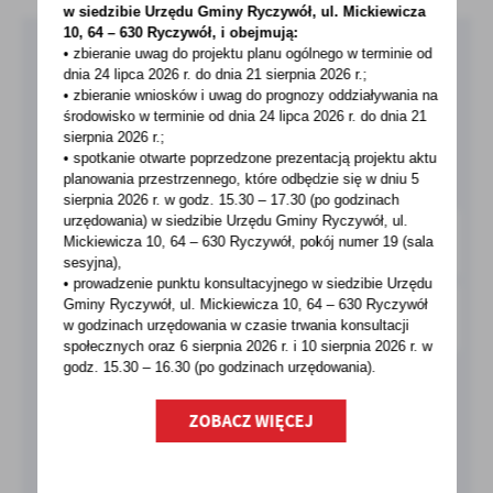
w siedzibie Urzędu Gminy
Ryczywół, ul. Mickiewicza
10, 64 – 630 Ryczywół, i obejmują:
Pobierz bezpłatną aplikację
• zbieranie uwag do projektu planu ogólnego w terminie od
dnia 24 lipca 2026 r. do dnia 21 sierpnia 2026 r.;
MieszkaniecINFO!
• zbieranie wniosków i uwag do prognozy oddziaływania na
środowisko w terminie od dnia 24 lipca 2026 r. do dnia 21
sierpnia 2026 r.;
O APLIKACJI
• spotkanie otwarte poprzedzone prezentacją projektu aktu
planowania przestrzennego, które odbędzie się w dniu 5
sierpnia 2026 r.
w godz. 15.30 – 17.30 (po godzinach
urzędowania) w siedzibie Urzędu Gminy Ryczywół, ul.
Mickiewicza 10, 64 – 630 Ryczywół, pokój
numer 19 (sala
sesyjna),
• prowadzenie punktu konsultacyjnego w siedzibie Urzędu
Gminy Ryczywół, ul. Mickiewicza 10, 64 – 630 Ryczywół
w godzinach
urzędowania w czasie trwania konsultacji
społecznych oraz 6 sierpnia 2026 r. i 10 sierpnia 2026 r. w
godz. 15.30 – 16.30 (po godzinach
urzędowania).
ZOBACZ WIĘCEJ