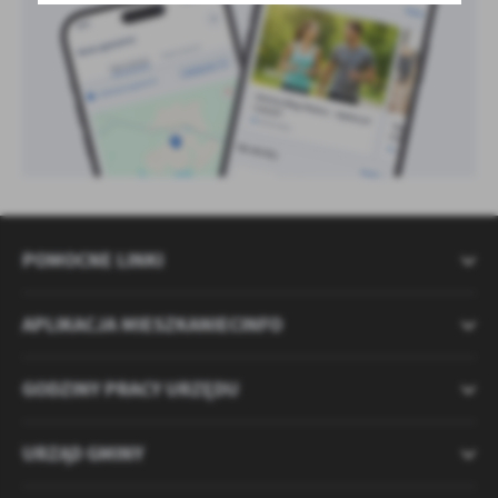
POMOCNE LINKI
APLIKACJA MIESZKANIECINFO
GODZINY PRACY URZĘDU
URZĄD GMINY