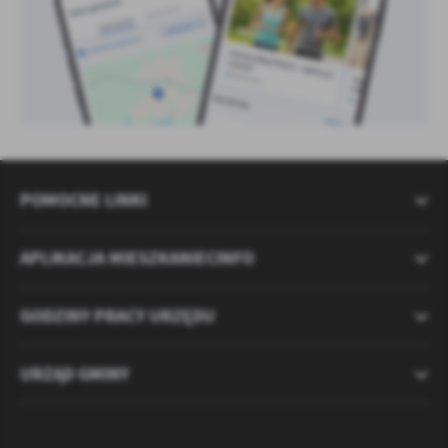
POMOCNE LINKI
APLIKACJA MIESZKANIECINFO
GODZINY PRACY URZĘDU
URZĄD GMINY