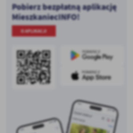
Pobierz bezpłatną aplikację
MieszkaniecINFO!
O APLIKACJI