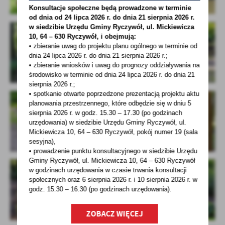
Konsultacje społeczne będą prowadzone w terminie
od dnia od 24 lipca 2026 r. do dnia 21 sierpnia 2026 r.
w siedzibie Urzędu Gminy
Ryczywół, ul. Mickiewicza
10, 64 – 630 Ryczywół, i obejmują:
• zbieranie uwag do projektu planu ogólnego w terminie od
dnia 24 lipca 2026 r. do dnia 21 sierpnia 2026 r.;
• zbieranie wniosków i uwag do prognozy oddziaływania na
środowisko w terminie od dnia 24 lipca 2026 r. do dnia 21
sierpnia 2026 r.;
• spotkanie otwarte poprzedzone prezentacją projektu aktu
planowania przestrzennego, które odbędzie się w dniu 5
sierpnia 2026 r.
w godz. 15.30 – 17.30 (po godzinach
urzędowania) w siedzibie Urzędu Gminy Ryczywół, ul.
Mickiewicza 10, 64 – 630 Ryczywół, pokój
numer 19 (sala
sesyjna),
• prowadzenie punktu konsultacyjnego w siedzibie Urzędu
Gminy Ryczywół, ul. Mickiewicza 10, 64 – 630 Ryczywół
w godzinach
urzędowania w czasie trwania konsultacji
społecznych oraz 6 sierpnia 2026 r. i 10 sierpnia 2026 r. w
godz. 15.30 – 16.30 (po godzinach
urzędowania).
ZOBACZ WIĘCEJ