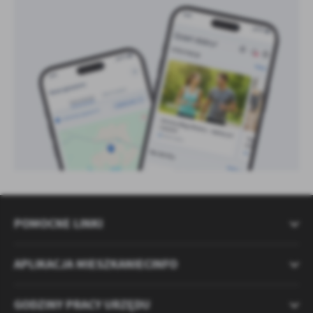
POMOCNE LINKI
APLIKACJA MIESZKANIECINFO
GODZINY PRACY URZĘDU