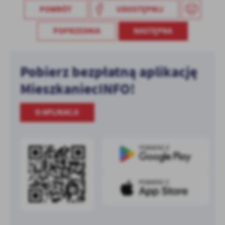
POWRÓT
UDOSTĘPNIJ
POPRZEDNIA
NASTĘPNA
Pobierz bezpłatną aplikację
MieszkaniecINFO!
O APLIKACJI