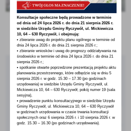
Konsultacje społeczne będą prowadzone w terminie
od dnia od 24 lipca 2026 r. do dnia 21 sierpnia 2026 r.
w siedzibie Urzędu Gminy
Ryczywół, ul. Mickiewicza
POWRÓT
UDOSTĘPNIJ
10, 64 – 630 Ryczywół, i obejmują:
• zbieranie uwag do projektu planu ogólnego w terminie od
POPRZEDNIA
NASTĘPNA
dnia 24 lipca 2026 r. do dnia 21 sierpnia 2026 r.;
• zbieranie wniosków i uwag do prognozy oddziaływania na
środowisko w terminie od dnia 24 lipca 2026 r. do dnia 21
sierpnia 2026 r.;
Pobierz bezpłatną aplikację
• spotkanie otwarte poprzedzone prezentacją projektu aktu
planowania przestrzennego, które odbędzie się w dniu 5
MieszkaniecINFO!
sierpnia 2026 r.
w godz. 15.30 – 17.30 (po godzinach
urzędowania) w siedzibie Urzędu Gminy Ryczywół, ul.
Mickiewicza 10, 64 – 630 Ryczywół, pokój
numer 19 (sala
O APLIKACJI
sesyjna),
• prowadzenie punktu konsultacyjnego w siedzibie Urzędu
Gminy Ryczywół, ul. Mickiewicza 10, 64 – 630 Ryczywół
w godzinach
urzędowania w czasie trwania konsultacji
społecznych oraz 6 sierpnia 2026 r. i 10 sierpnia 2026 r. w
godz. 15.30 – 16.30 (po godzinach
urzędowania).