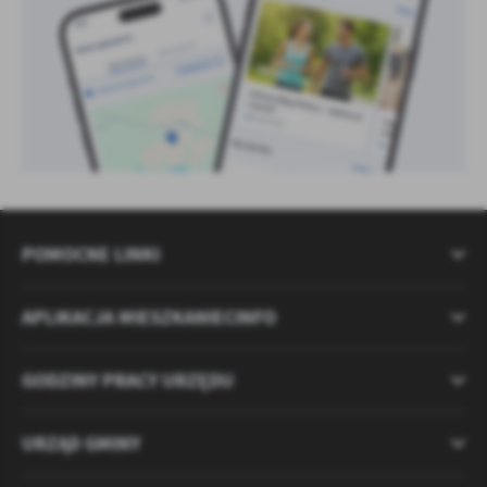
POMOCNE LINKI
APLIKACJA MIESZKANIECINFO
GODZINY PRACY URZĘDU
URZĄD GMINY