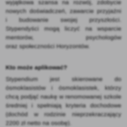
wyjątkowa szansa na rozwój, zdobycie
nowych doświadczeń, zawarcie przyjaźni
i budowanie swojej przyszłości.
Stypendyści mogą liczyć na wsparcie
mentorów, psychologów
oraz społeczności Horyzontów.
Kto może aplikować?
Stypendium jest skierowane do
ósmoklasistów i ósmoklasistek, którzy
chcą podjąć naukę w renomowanej szkole
średniej i spełniają kryteria dochodowe
(dochód w rodzinie nieprzekraczający
2200 zł netto na osobę).