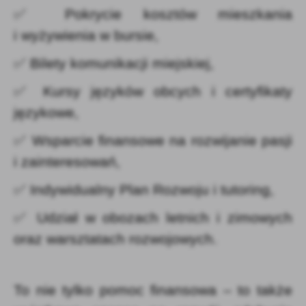
✅ Pokrycie kosztów mieszkania
i wyżywienia w bursie,
✅ Bilety komunikacji miejskiej,
✅ Kursy języków obcych i certyfikaty
językowe,
✅ Wsparcie finansowe na rozwijanie pasji
i zainteresowań,
✅ Indywidualny Plan Rozwoju i tutoring,
✅ Udział w obozach letnich i zimowych
oraz warsztatach rozwojowych.
To nie tylko pomoc finansowa – to także