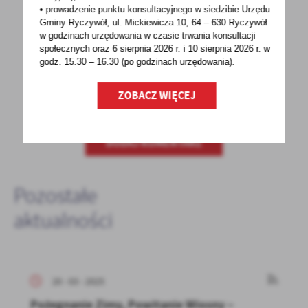
• prowadzenie punktu konsultacyjnego w siedzibie Urzędu
POPRZEDNI
NASTĘPNY
Gminy Ryczywół, ul. Mickiewicza 10, 64 – 630 Ryczywół
w godzinach
urzędowania w czasie trwania konsultacji
społecznych oraz 6 sierpnia 2026 r. i 10 sierpnia 2026 r. w
godz. 15.30 – 16.30 (po godzinach
urzędowania).
Spodobała Ci się informacja? Zostaw nam swoją opinię
- to dla Ciebie staramy się być najlepsi, a Twoje zdanie
ZOBACZ WIĘCEJ
bardzo nam w tym pomoże!
DODAJ KOMENTARZ
Pozostałe
aktualności
20 - 03 - 2025
Pożegnanie Zimy, Powitanie Wiosny –