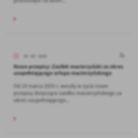
przesunięte na dzień...
19 - 03 - 2025
Nowe przepisy: Zasiłek macierzyński za okres
uzupełniającego urlopu macierzyńskiego
Od 19 marca 2025 r. weszły w życie nowe
przepisy dotyczące zasiłku macierzyńskiego za
okres uzupełniającego...