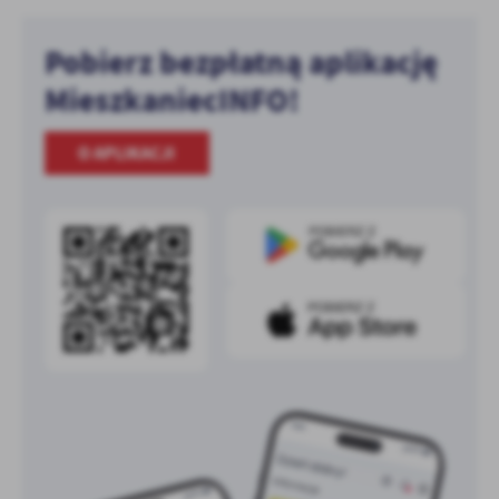
Pobierz bezpłatną aplikację
MieszkaniecINFO!
O APLIKACJI