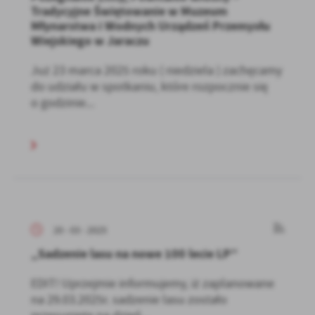
Tradycyjne Świętowanie w Muzeum
Młynarstwa i Wodnych Urządzeń Przemysłu
Wiejskiego w Jaraczu
Już 23 marca 2025 roku ( niedziela ) zachęcamy
do udziału w spotkaniu, które rozpocznie się
o godzinie...
20 - 03 - 2025
„Sadzenie lasu na nowe 100 lecie LP”
EDIT! Uprzejmie informujemy, iż zaplanowane
na 29.03.2025r. sadzenie lasu zostało