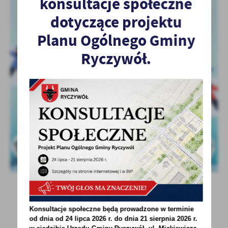
konsultacje społeczne
dotyczące projektu
Planu Ogólnego Gminy
Ryczywół.
Konsultacje społeczne będą prowadzone w terminie
od dnia od 24 lipca 2026 r. do dnia 21 sierpnia 2026 r.