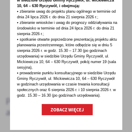
w siedzibie Urzędu Gminy
Ryczywół, ul. Mickiewicza
10, 64 – 630 Ryczywół, i obejmują:
POWRÓT
UDOSTĘPNIJ
• zbieranie uwag do projektu planu ogólnego w terminie od
dnia 24 lipca 2026 r. do dnia 21 sierpnia 2026 r.;
• zbieranie wniosków i uwag do prognozy oddziaływania na
POPRZEDNI
NASTĘPNY
środowisko w terminie od dnia 24 lipca 2026 r. do dnia 21
sierpnia 2026 r.;
• spotkanie otwarte poprzedzone prezentacją projektu aktu
planowania przestrzennego, które odbędzie się w dniu 5
Spodobała Ci się informacja? Zostaw nam swoją opinię
sierpnia 2026 r.
w godz. 15.30 – 17.30 (po godzinach
- to dla Ciebie staramy się być najlepsi, a Twoje zdanie
urzędowania) w siedzibie Urzędu Gminy Ryczywół, ul.
bardzo nam w tym pomoże!
Mickiewicza 10, 64 – 630 Ryczywół, pokój
numer 19 (sala
sesyjna),
• prowadzenie punktu konsultacyjnego w siedzibie Urzędu
DODAJ KOMENTARZ
Gminy Ryczywół, ul. Mickiewicza 10, 64 – 630 Ryczywół
w godzinach
urzędowania w czasie trwania konsultacji
społecznych oraz 6 sierpnia 2026 r. i 10 sierpnia 2026 r. w
godz. 15.30 – 16.30 (po godzinach
urzędowania).
Pozostałe
ZOBACZ WIĘCEJ
aktualności