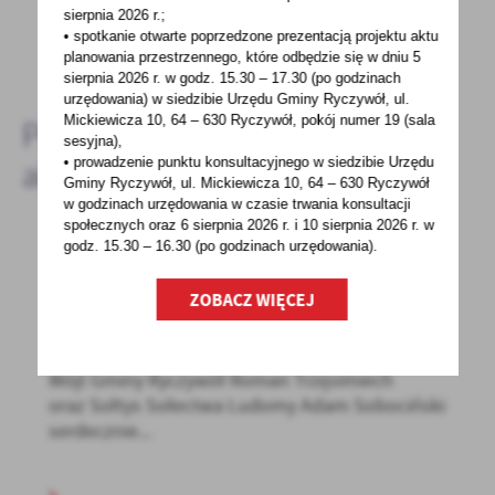
sierpnia 2026 r.;
• spotkanie otwarte poprzedzone prezentacją projektu aktu
DODAJ KOMENTARZ
planowania przestrzennego, które odbędzie się w dniu 5
sierpnia 2026 r.
w godz. 15.30 – 17.30 (po godzinach
urzędowania) w siedzibie Urzędu Gminy Ryczywół, ul.
Mickiewicza 10, 64 – 630 Ryczywół, pokój
numer 19 (sala
Pozostałe
sesyjna),
• prowadzenie punktu konsultacyjnego w siedzibie Urzędu
aktualności
Gminy Ryczywół, ul. Mickiewicza 10, 64 – 630 Ryczywół
w godzinach
urzędowania w czasie trwania konsultacji
społecznych oraz 6 sierpnia 2026 r. i 10 sierpnia 2026 r. w
godz. 15.30 – 16.30 (po godzinach
urzędowania).
21 - 03 - 2025
ZOBACZ WIĘCEJ
ZEBRANIE SPRAWOZDAWCZE- SOŁECTWO
LUDOMY
Wójt Gminy Ryczywół Roman Trzęsimiech
oraz Sołtys Sołectwa Ludomy Adam Sobociński
serdecznie...