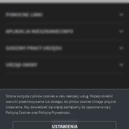
POMOCNE LINKI
APLIKACJA MIESZKANIECINFO
GODZINY PRACY URZĘDU
URZĄD GMINY
Strona korzysta z plików cookies w celu realizacji usług. Możesz określić
warunki przechowywania lub dostępu do plików cookies klikając przycisk
Odwiedzin: 2121238
Ustawienia. Aby dowiedzieć się więcej zachęcamy do zapoznania się z
Polityką Cookies oraz Polityką Prywatności.
Online: 1
ZAPISZ WYBRANE
USTAWIENIA