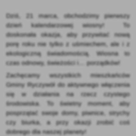
Firmy te działają w charakterze pośredników prezentujących nasze
treści w postaci wiadomości, ofert, komunikatów mediów
Dziś, 21 marca, obchodzimy pierwszy
społecznościowych.
dzień kalendarzowej wiosny! To
doskonała okazja, aby przywitać nową
porę roku nie tylko z uśmiechem, ale i z
ekologiczną świadomością. Wiosna to
czas odnowy, świeżości i… porządków!
Zachęcamy wszystkich mieszkańców
Gminy Ryczywół do aktywnego włączenia
się w działania na rzecz czystego
środowiska. To świetny moment, aby
posprzątać swoje domy, piwnice, strychy
czy biurka, a przy okazji zrobić coś
dobrego dla naszej planety!