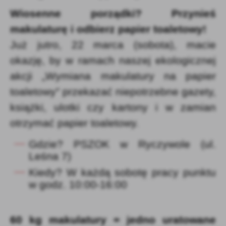
Wiosenne porządki? Przynieś
makulaturę i odbierz papier toaletowy!
Już jutro, 22 marca (sobota), macie
okazję, by w ramach naszej ekologicznej
akcji „Wymiana makulatury na papier
toaletowy” przekazać niepotrzebne gazety,
książki, ulotki czy kartony i w zamian
otrzymać papier toaletowy.
Gdzie? PSZOK w Ryczywole (ul.
Leśna 7)
Kiedy? W każdą sobotę pracy punktu
w godz. 10:00-16:00
60 kg makulatury = jedno uratowane