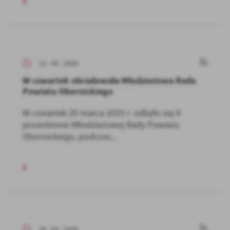
21 - 03 - 2025
W czwartek obradowała Młodzieżowa Rada
Powiatu Obornickiego
W czwartek 20 marca 2025 r. odbyło się II
posiedzenie Młodzieżowej Rady Powiatu
Obornickiego, podczas...
20 - 03 - 2025