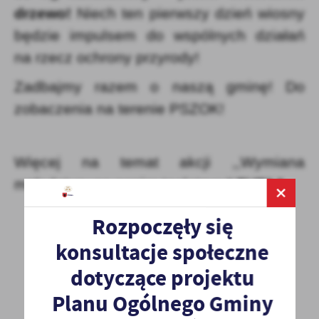
drzewo!
Niech ten pierwszy dzień wiosny
będzie impulsem do wspólnych działań
na rzecz ochrony przyrody!
Zadbajmy razem o naszą gminę! Do
zobaczenia na terenie PSZOK!
Więcej na temat akcji ,,Wymiana
makulatury na papier toaletowy"
TUTAJ
Rozpoczęły się
konsultacje społeczne
dotyczące projektu
Planu Ogólnego Gminy