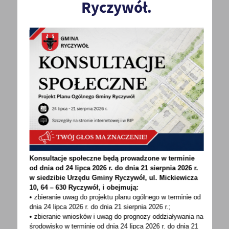
Ryczywół.
POWRÓT
UDOSTĘPNIJ
POPRZEDNI
NASTĘPNY
Konsultacje społeczne będą prowadzone w terminie
od dnia od 24 lipca 2026 r. do dnia 21 sierpnia 2026 r.
w siedzibie Urzędu Gminy
Ryczywół, ul. Mickiewicza
10, 64 – 630 Ryczywół, i obejmują:
Spodobała Ci się informacja? Zostaw nam swoją opinię
• zbieranie uwag do projektu planu ogólnego w terminie od
dnia 24 lipca 2026 r. do dnia 21 sierpnia 2026 r.;
- to dla Ciebie staramy się być najlepsi, a Twoje zdanie
• zbieranie wniosków i uwag do prognozy oddziaływania na
bardzo nam w tym pomoże!
środowisko w terminie od dnia 24 lipca 2026 r. do dnia 21