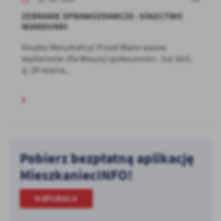
ZEBRANIE SPRAWOZDAWCZE- SOŁECTWO
WIARDUNKI
Drodzy Mieszkańcy! Przed Wami ważne
wydarzenie dla Waszej społeczności. Już dziś,
tj. 20 marca...
Pobierz bezpłatną aplikację
MieszkaniecINFO!
O APLIKACJI