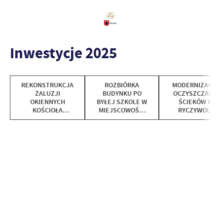
Inwestycje 2025
REKONSTRUKCJA
ROZBIÓRKA
MODERNIZACJA
ŻALUZJI
BUDYNKU PO
OCZYSZCZALNI
OKIENNYCH
BYŁEJ SZKOLE W
ŚCIEKÓW W
KOŚCIOŁA
MIEJSCOWOŚCI
RYCZYWOLE
EWANGELICKIEGO
LIPA, DZ. NR 445
W RYCZYWOLE
OBRĘB LIPA, NR
BUDYNKU 99