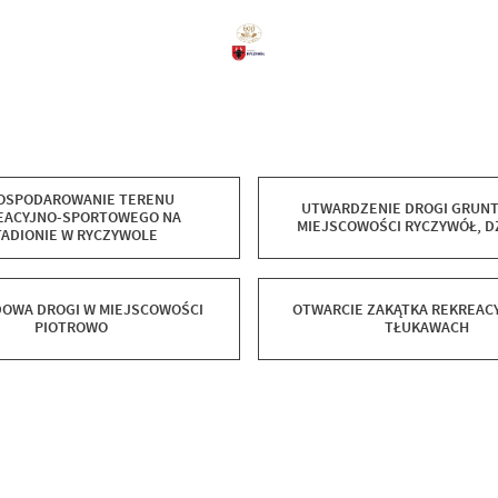
OSPODAROWANIE TERENU
UTWARDZENIE DROGI GRUN
EACYJNO-SPORTOWEGO NA
MIEJSCOWOŚCI RYCZYWÓŁ, DZ
TADIONIE W RYCZYWOLE
OWA DROGI W MIEJSCOWOŚCI
OTWARCIE ZAKĄTKA REKREAC
PIOTROWO
TŁUKAWACH