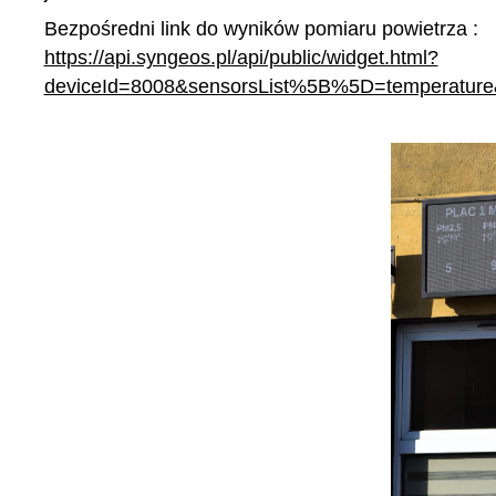
Bezpośredni link do wyników pomiaru powietrza :
https://api.syngeos.pl/api/public/widget.html?
deviceId=8008&sensorsList%5B%5D=temperatur