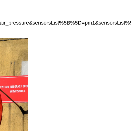
air_pressure&sensorsList%5B%5D=pm1&sensorsList%