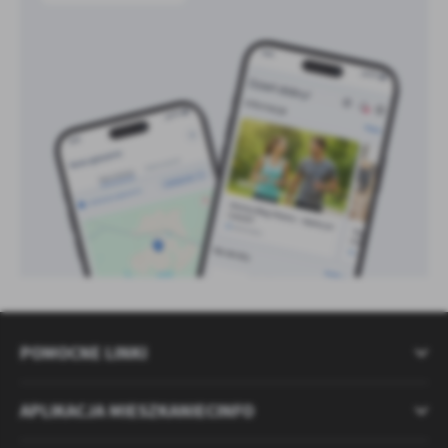
POMOCNE LINKI
APLIKACJA MIESZKANIECINFO