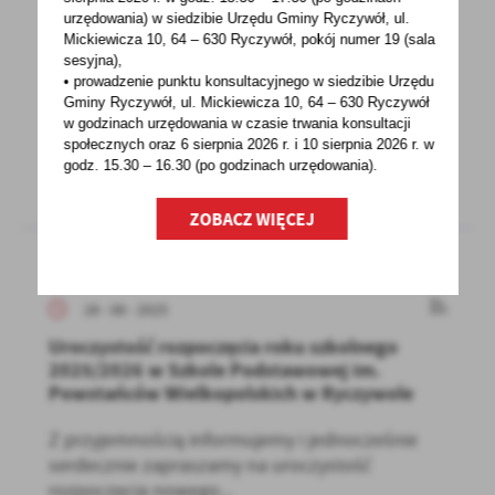
piersi
urzędowania) w siedzibie Urzędu Gminy Ryczywół, ul.
Mickiewicza 10, 64 – 630 Ryczywół, pokój
numer 19 (sala
Do wielu polskich miejscowości ruszają
sesyjna),
mammobusy, w których można bezpłatnie
• prowadzenie punktu konsultacyjnego w siedzibie Urzędu
Gminy Ryczywół, ul. Mickiewicza 10, 64 – 630 Ryczywół
wykonać badanie piersi...
w godzinach
urzędowania w czasie trwania konsultacji
społecznych oraz 6 sierpnia 2026 r. i 10 sierpnia 2026 r. w
godz. 15.30 – 16.30 (po godzinach
urzędowania).
ZOBACZ WIĘCEJ
28 - 08 - 2025
Uroczystość rozpoczęcia roku szkolnego
2025/2026 w Szkole Podstawowej im.
Powstańców Wielkopolskich w Ryczywole
Z przyjemnością informujemy i jednocześnie
serdecznie zapraszamy na uroczystość
rozpoczęcia nowego...