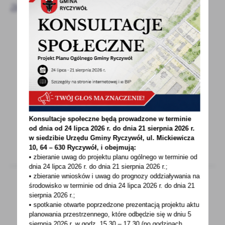
aktualności
29 - 08 - 2025
Program „Czyste Sołectwo”
Serdecznie zapraszamy Sołectwa i Koła
Gospodyń Wiejskich do udziału w programie
„Czyste Sołectwo”...
Konsultacje społeczne będą prowadzone w terminie
od dnia od 24 lipca 2026 r. do dnia 21 sierpnia 2026 r.
w siedzibie Urzędu Gminy
Ryczywół, ul. Mickiewicza
10, 64 – 630 Ryczywół, i obejmują:
• zbieranie uwag do projektu planu ogólnego w terminie od
dnia 24 lipca 2026 r. do dnia 21 sierpnia 2026 r.;
• zbieranie wniosków i uwag do prognozy oddziaływania na
środowisko w terminie od dnia 24 lipca 2026 r. do dnia 21
sierpnia 2026 r.;
28 - 08 - 2025
• spotkanie otwarte poprzedzone prezentacją projektu aktu
planowania przestrzennego, które odbędzie się w dniu 5
Mammobusy w trasie! Skorzystaj i zbadaj
sierpnia 2026 r.
w godz. 15.30 – 17.30 (po godzinach