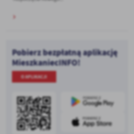
Pobierz bezpłatną aplikację
MieszkaniecINFO!
O APLIKACJI