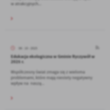
w atrakcyjnych...
06 - 10 - 2025
Edukacja ekologiczna w Gminie Ryczywół w
2025 r.
Współczesny świat zmaga się z wieloma
problemami, które mają niestety negatywny
wpływ na naszą...