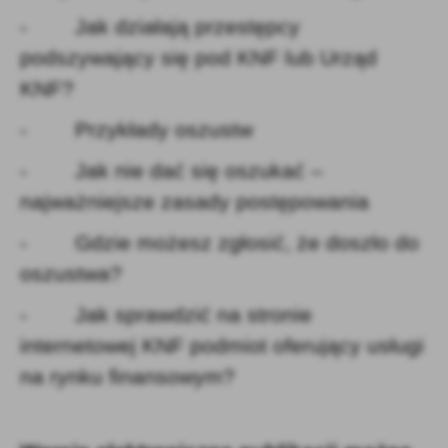
- Jak działają przestępcy
podszywający się pod KNF lub Urząd
KNF?
- Przykłady oszustw
- Jak nie dać się oszukać –
najważniejsze zasady postępowania
- Gdzie możesz zgłosić, że doszło do
oszustwa?
- Jak sprawdzić na stronie
internetowej KNF podmiot oferujący usługi
na rynku finansowym?