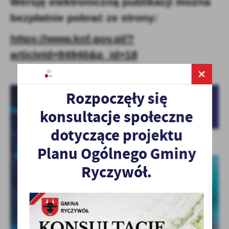
Wersję elektroniczną publikacji można
bezpłatnie pobrać ze strony:
https://www.knf.gov.pl/?
articleId=94940&p_id=18
Rozpoczęły się
konsultacje społeczne
dotyczące projektu
Planu Ogólnego Gminy
Ryczywół.