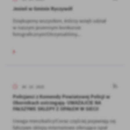
Jesień w Gminie Ryczywół
Dziękujemy wszystkim, którzy wzięli udział
w naszym jesiennym konkursie
fotograficznym!Otrzymaliśmy...
06 - 10 - 2025
Policjanci z Komendy Powiatowej Policji w
Obornikach ostrzegają- UWAŻAJCIE NA
FAŁSZYWE SKLEPY Z OPAŁEM W SIECI!
Uwaga mieszkańcy!Coraz częściej pojawiają się
fałszywe sklepy internetowe oferujące opał