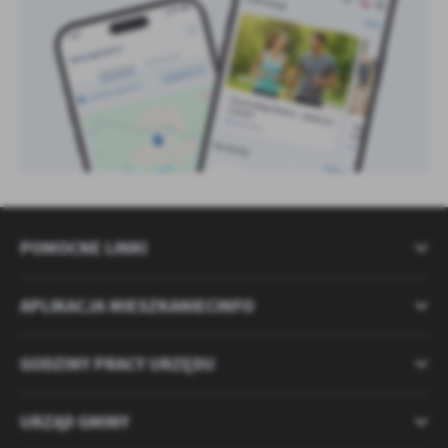
POMOCNE LINKI
APLIKACJA MIESZKANIECINFO
GODZINY PRACY URZĘDU
URZĄD GMINY