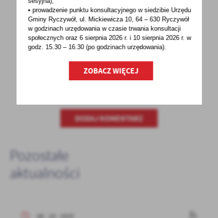
sesyjna),
POWRÓT
UDOSTĘPNIJ
• prowadzenie punktu konsultacyjnego w siedzibie Urzędu
Gminy Ryczywół, ul. Mickiewicza 10, 64 – 630 Ryczywół
POPRZEDNI
NASTĘPNY
w godzinach
urzędowania w czasie trwania konsultacji
społecznych oraz 6 sierpnia 2026 r. i 10 sierpnia 2026 r. w
godz. 15.30 – 16.30 (po godzinach
urzędowania).
Spodobała Ci się informacja? Zostaw nam swoją opinię
ZOBACZ WIĘCEJ
- to dla Ciebie staramy się być najlepsi, a Twoje zdanie
bardzo nam w tym pomoże!
DODAJ KOMENTARZ
Pozostałe
aktualności
06 - 10 - 2025