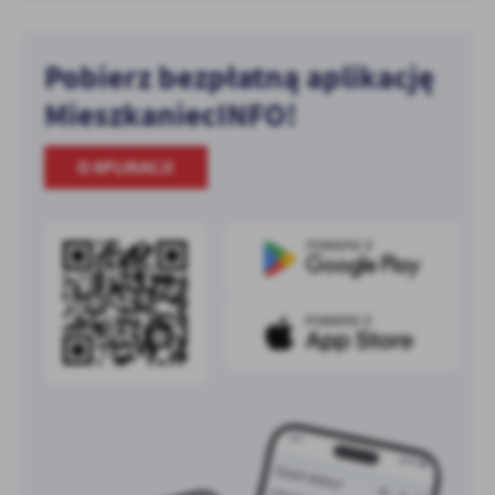
Pobierz bezpłatną aplikację
MieszkaniecINFO!
O APLIKACJI