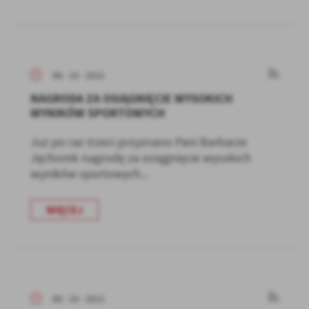
08 - 10 - 2021
NAGRODA ZA OSIĄGNIĘCIE WYSOKICH
WYNIKÓW SPORTOWYCH
Już po raz trzeci przyznano Pani Barbarze
Jęchorek nagrodę za osiągnięcie wysokich
wyników sportowych...
WIĘCEJ
08 - 10 - 2021