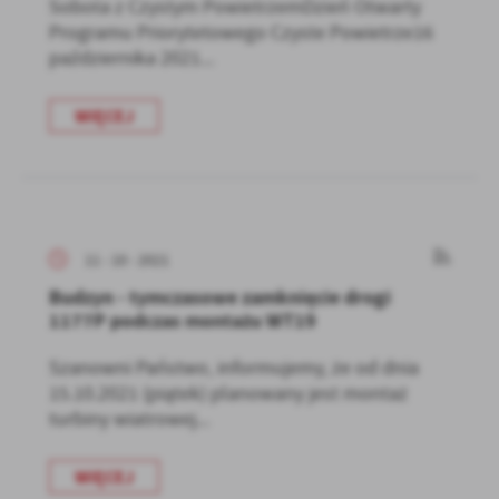
Sobota z Czystym PowietrzemDzień Otwarty
Programu Priorytetowego Czyste Powietrze16
października 2021...
WIĘCEJ
11 - 10 - 2021
Budzyn - tymczasowe zamknięcie drogi
1177P podczas montażu WT19
Szanowni Państwo, informujemy, że od dnia
15.10.2021 (piątek) planowany jest montaż
turbiny wiatrowej...
WIĘCEJ