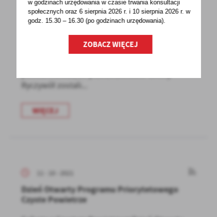
w godzinach
urzędowania w czasie trwania konsultacji
społecznych oraz 6 sierpnia 2026 r. i 10 sierpnia 2026 r. w
11 - 10 - 2021
godz. 15.30 – 16.30 (po godzinach
urzędowania).
Nominacje do tytułu "Koło Gospodyń
Wiejskich Roku"
ZOBACZ WIĘCEJ
Szanowni Mieszkańcy,mamy przyjemność
poinformować, że przedstawiciele Gminy
Ryczywół zostali...
WIĘCEJ
11 - 10 - 2021
Dzień Otwarty Programu Priorytetowego
Czyste Powietrze