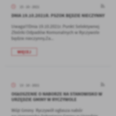
15 - 10 - 2021
DNIA 19.10.2021R. PSZOK BĘDZIE NIECZYNNY
Uwaga!!!Dnia 19.10.2021r. Punkt Selektywnej
Zbiórki Odpadów Komunalnych w Ryczywole
będzie nieczynny.Za...
WIĘCEJ
13 - 10 - 2021
OGŁOSZENIE O NABORZE NA STANOWISKO W
URZĘDZIE GMINY W RYCZYWOLE
Wójt Gminy Ryczywół ogłasza nabór