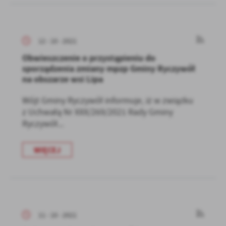
12 - 10 - 2021
Obwieszczenie o przystąpieniu do
sporządzenia zmiany mpzp Gminy Ryczywół
na obszarze wsi Lipa
Wójt Gminy Ryczywół informuje, iż w związku
z Uchwałą Nr XXX/269/2021 Rady Gminy
Ryczywół...
WIĘCEJ
11 - 10 - 2021