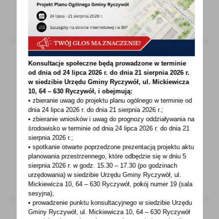
WIĘCEJ
Konsultacje społeczne będą prowadzone w terminie
od dnia od 24 lipca 2026 r. do dnia 21 sierpnia 2026 r.
11 - 10 - 2021
w siedzibie Urzędu Gminy
Ryczywół, ul. Mickiewicza
ZUS nie będzie prosił banków i telekomów o
10, 64 – 630 Ryczywół, i obejmują:
• zbieranie uwag do projektu planu ogólnego w terminie od
dane klientów
dnia 24 lipca 2026 r. do dnia 21 sierpnia 2026 r.;
• zbieranie wniosków i uwag do prognozy oddziaływania na
Przedstawiciele Zakładu Ubezpieczeń
środowisko w terminie od dnia 24 lipca 2026 r. do dnia 21
Społecznych nie będą odwiedzali sąsiadów
sierpnia 2026 r.;
klientów ZUS i prosili...
• spotkanie otwarte poprzedzone prezentacją projektu aktu
planowania przestrzennego, które odbędzie się w dniu 5
sierpnia 2026 r.
w godz. 15.30 – 17.30 (po godzinach
WIĘCEJ
urzędowania) w siedzibie Urzędu Gminy Ryczywół, ul.
Mickiewicza 10, 64 – 630 Ryczywół, pokój
numer 19 (sala
sesyjna),
• prowadzenie punktu konsultacyjnego w siedzibie Urzędu
Gminy Ryczywół, ul. Mickiewicza 10, 64 – 630 Ryczywół