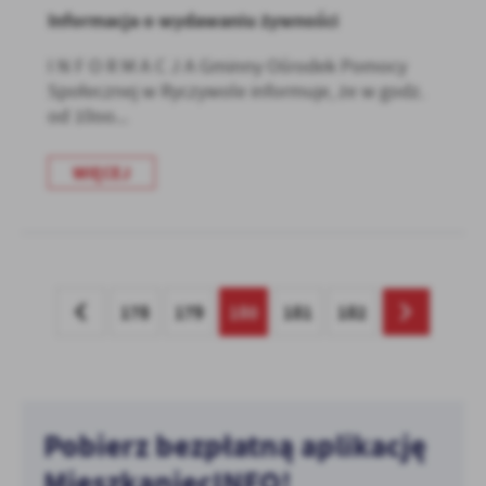
Informacja o wydawaniu żywności
I N F O R M A C J A Gminny Ośrodek Pomocy
Społecznej w Ryczywole informuje, że w godz.
od 10oo...
WIĘCEJ
178
179
180
181
182
Pobierz bezpłatną aplikację
MieszkaniecINFO!