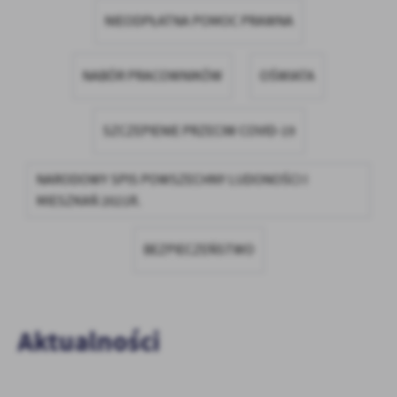
firm będących naszymi partnerami oraz innych dostawców usług.
NIEODPŁATNA POMOC PRAWNA
Firmy te działają w charakterze pośredników prezentujących nasze
treści w postaci wiadomości, ofert, komunikatów mediów
społecznościowych.
NABÓR PRACOWNIKÓW
OŚWIATA
SZCZEPIENIE PRZECIW COVID-19
NARODOWY SPIS POWSZECHNY LUDONOŚCI I
MIESZKAŃ 2021R.
BEZPIECZEŃSTWO
Aktualności