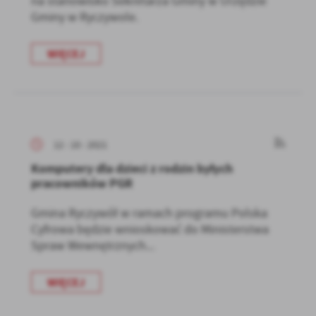
na stanowisko Sekretarza Gminy w Urzędzie
Gminy w Ryczywole.
WIĘCEJ
12 - 10 - 2021
Komputery dla dzieci z rodzin byłych
pracowników PGR
Gmina Ryczywół w ramach programu Polska
Cyfrowa będzie wnioskować do Ministerstwa
Spraw Wewnętrznych...
WIĘCEJ