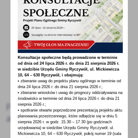
POWRÓT
UDOSTĘPNIJ
POPRZEDNI
NASTĘPNY
Spodobała Ci się informacja? Zostaw nam swoją opinię
- to dla Ciebie staramy się być najlepsi, a Twoje zdanie
Konsultacje społeczne będą prowadzone w terminie
od dnia od 24 lipca 2026 r. do dnia 21 sierpnia 2026 r.
bardzo nam w tym pomoże!
w siedzibie Urzędu Gminy
Ryczywół, ul. Mickiewicza
10, 64 – 630 Ryczywół, i obejmują:
• zbieranie uwag do projektu planu ogólnego w terminie od
DODAJ KOMENTARZ
dnia 24 lipca 2026 r. do dnia 21 sierpnia 2026 r.;
• zbieranie wniosków i uwag do prognozy oddziaływania na
środowisko w terminie od dnia 24 lipca 2026 r. do dnia 21
Pozostałe
sierpnia 2026 r.;
• spotkanie otwarte poprzedzone prezentacją projektu aktu
aktualności
planowania przestrzennego, które odbędzie się w dniu 5
sierpnia 2026 r.
w godz. 15.30 – 17.30 (po godzinach
urzędowania) w siedzibie Urzędu Gminy Ryczywół, ul.
Mickiewicza 10, 64 – 630 Ryczywół, pokój
numer 19 (sala