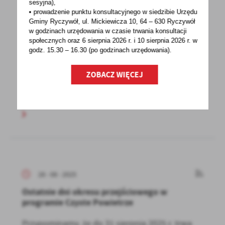
sesyjna),
28 - 08 - 2025
• prowadzenie punktu konsultacyjnego w siedzibie Urzędu
Gminy Ryczywół, ul. Mickiewicza 10, 64 – 630 Ryczywół
31 sierpnia – 45. rocznica podpisania
w godzinach
urzędowania w czasie trwania konsultacji
Porozumień Sierpniowych
społecznych oraz 6 sierpnia 2026 r. i 10 sierpnia 2026 r. w
godz. 15.30 – 16.30 (po godzinach
urzędowania).
Z okazji tej ważnej rocznicy Region
Wielkopolska NSZZ „Solidarność” zachęca
ZOBACZ WIĘCEJ
mieszkańców do...
28 - 08 - 2025
Ostatnie dni okresu przejściowego w
programie Czyste Powietrze
Przypominamy, że do 31 sierpnia 2025 r. trwa