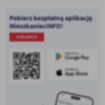
Pobierz bezpłatną aplikację
MieszkaniecINFO!
O APLIKACJI