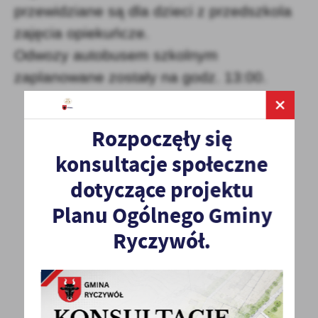
przewidziane są dla dzieci z przedszkola
zajęcia opiekuńcze.
Odwozy autobusem szkolnym
zaplanowane zostały na godz. 13:00.
Rozpoczęły się
konsultacje społeczne
dotyczące projektu
Planu Ogólnego Gminy
Ryczywół.