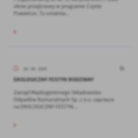
okres przejściowy w programie Czyste
Powietrze. To ostatnia...
28 - 08 - 2025
EKOLOGICZNY FESTYN RODZINNY
Zarząd Międzygminnego Składowiska
Odpadów Komunalnych Sp. z o.o. zaprasza
na EKOLOGICZNY FESTYN...