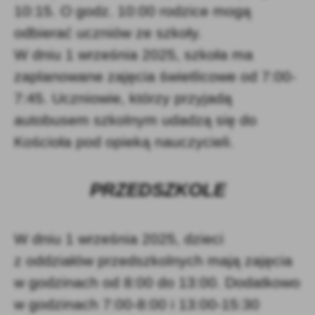
10:15. O godz. 10:00 rodzice mogą
odbierać uczniów ze szkoły.
W dniu 1 września 2025, szkoła ma
zaplanowane zajęcia świetlicowe od 7:00-
7:45. Uczniowie, którzy przyjadą
autobusem szkolnym udadzą się do
Kościoła pod opieką nauczycieli.
PRZEDSZKOLE
W dniu 1 września 2025, dzieci
z oddziałów przedszkolnych mają zajęcia
w godzinach od 8:00 do 13:00. Dodatkowo
w godzinach 7:00-8:00 i 13:00-15:30