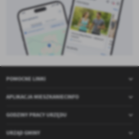
POMOCNE LINKI
APLIKACJA MIESZKANIECINFO
GODZINY PRACY URZĘDU
URZĄD GMINY