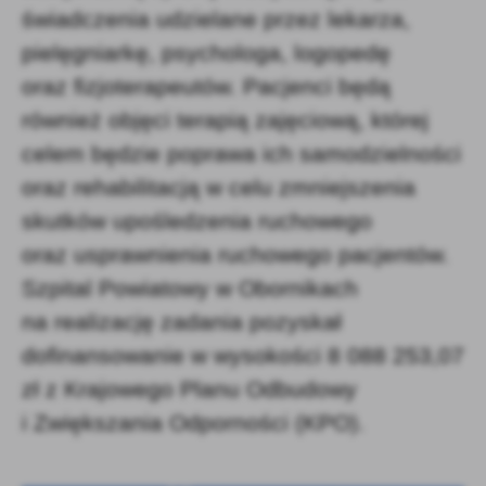
świadczenia udzielane przez lekarza,
pielęgniarkę, psychologa, logopedę
oraz fizjoterapeutów. Pacjenci będą
również objęci terapią zajęciową, której
celem będzie poprawa ich samodzielności
oraz rehabilitacją w celu zmniejszenia
skutków upośledzenia ruchowego
oraz usprawnienia ruchowego pacjentów.
Szpital Powiatowy w Obornikach
na realizację zadania pozyskał
dofinansowanie w wysokości 8 088 253,07
zł z Krajowego Planu Odbudowy
i Zwiększania Odporności (KPO).