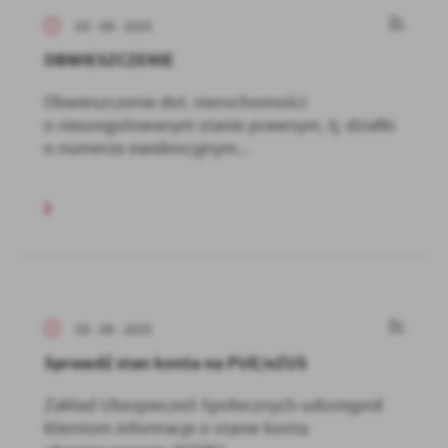
03 - 09 - 2025
OBWIESZCZENIE
Obwieszczenie dot. nieruchomości
o nieuregulowanym stanie prawnym, tj. działki
o numerze ewidencyjnym...
03 - 09 - 2025
Sprawdź stan konta na PUE/eZUS
Zakład Ubezpieczeń Społecznych udostępnił
klientom informacje o stanie konta