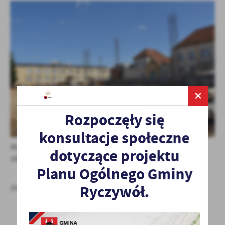
Rozpoczęły się
konsultacje społeczne
BUDOWA ZAKŁADU PIELĘGNACYJNO-OPIEKUŃCZEGO W
dotyczące projektu
OBORNIKACH- 03.09.2025 r.
Planu Ogólnego Gminy
Ryczywół.
źródło:
www.powiatobornicki.pl