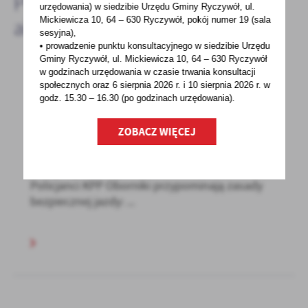
Pozostałe
urzędowania) w siedzibie Urzędu Gminy Ryczywół, ul.
Mickiewicza 10, 64 – 630 Ryczywół, pokój
numer 19 (sala
aktualności
sesyjna),
• prowadzenie punktu konsultacyjnego w siedzibie Urzędu
Gminy Ryczywół, ul. Mickiewicza 10, 64 – 630 Ryczywół
w godzinach
urzędowania w czasie trwania konsultacji
społecznych oraz 6 sierpnia 2026 r. i 10 sierpnia 2026 r. w
04 - 09 - 2025
godz. 15.30 – 16.30 (po godzinach
urzędowania).
Policjanci z Komendy Powiatowej Policji w
Obornikach przypominają zasady bezpiecznej
ZOBACZ WIĘCEJ
jazdy
Hulajnoga elektryczna to nie zabawka!
Policjanci KPP Oborniki przypominają zasady
bezpiecznej jazdy: ...