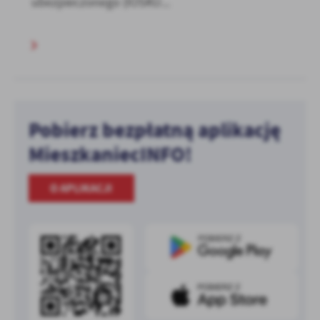
ubezpieczonego (IOSKU...
Pobierz bezpłatną aplikację
MieszkaniecINFO!
O APLIKACJI