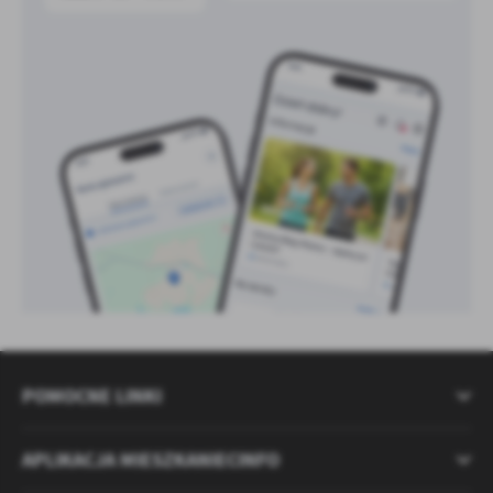
POMOCNE LINKI
APLIKACJA MIESZKANIECINFO