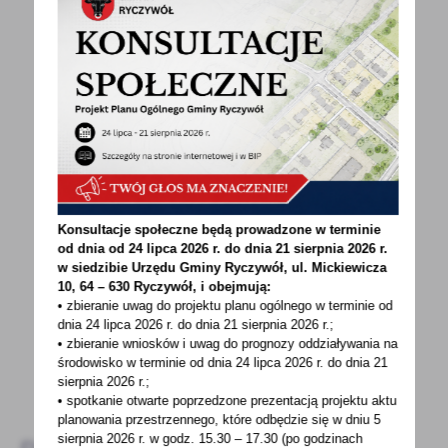
POWRÓT
UDOSTĘPNIJ
POPRZEDNI
NASTĘPNY
Konsultacje społeczne będą prowadzone w terminie
od dnia od 24 lipca 2026 r. do dnia 21 sierpnia 2026 r.
Spodobała Ci się informacja? Zostaw nam swoją opinię
w siedzibie Urzędu Gminy
Ryczywół, ul. Mickiewicza
10, 64 – 630 Ryczywół, i obejmują:
- to dla Ciebie staramy się być najlepsi, a Twoje zdanie
• zbieranie uwag do projektu planu ogólnego w terminie od
bardzo nam w tym pomoże!
dnia 24 lipca 2026 r. do dnia 21 sierpnia 2026 r.;
• zbieranie wniosków i uwag do prognozy oddziaływania na
środowisko w terminie od dnia 24 lipca 2026 r. do dnia 21
DODAJ KOMENTARZ
sierpnia 2026 r.;
• spotkanie otwarte poprzedzone prezentacją projektu aktu
planowania przestrzennego, które odbędzie się w dniu 5
sierpnia 2026 r.
w godz. 15.30 – 17.30 (po godzinach